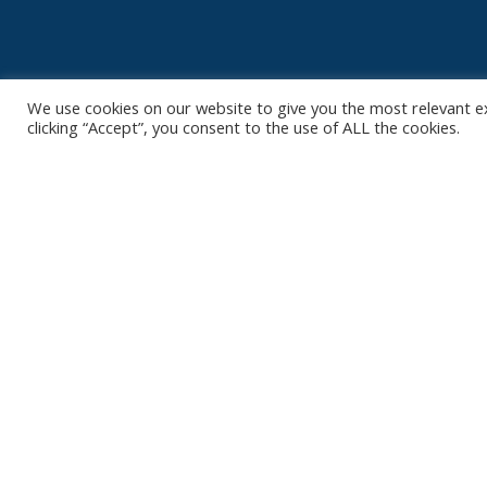
We use cookies on our website to give you the most relevant e
clicking “Accept”, you consent to the use of ALL the cookies.
Contact
Club
Nieuws
Diksmuidsesteenweg 396
8800 Roeselare
Team
Organisatie
office@knackvolley.be
Partner worde