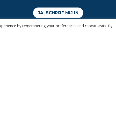
JA, SCHRIJF MIJ IN
xperience by remembering your preferences and repeat visits. By
Wedstrijden
Algemee
Tickets
Contact
Abonnementen
Events
Privacy Policy
n