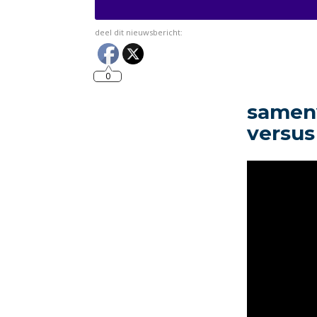
deel dit nieuwsbericht:
0
samenv
versus