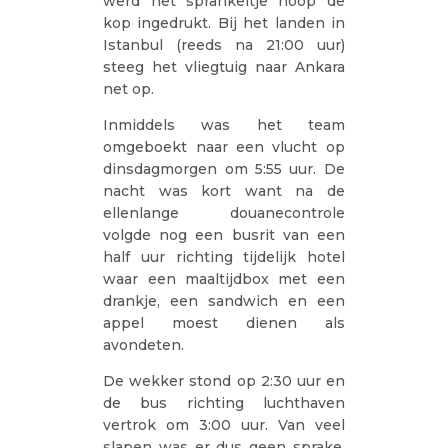
werd het sprankeltje hoop de
kop ingedrukt. Bij het landen in
Istanbul (reeds na 21:00 uur)
steeg het vliegtuig naar Ankara
net op.
Inmiddels was het team
omgeboekt naar een vlucht op
dinsdagmorgen om 5:55 uur. De
nacht was kort want na de
ellenlange douanecontrole
volgde nog een busrit van een
half uur richting tijdelijk hotel
waar een maaltijdbox met een
drankje, een sandwich en een
appel moest dienen als
avondeten.
De wekker stond op 2:30 uur en
de bus richting luchthaven
vertrok om 3:00 uur. Van veel
slapen was er dus geen sprake.