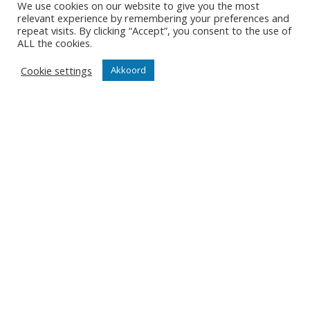
druk om te presteren is groot.
We use cookies on our website to give you the most
relevant experience by remembering your preferences and
Punten halen is een must.”
repeat visits. By clicking “Accept”, you consent to the use of
ALL the cookies.
lees het artikel in de krant via
deze
link
.
Cookie settings
Akkoord
WALTER VEREECK - HET LAATSTE NIEUWS 11/11/2022
11/11/2022
ONZE NIEUWSBRIEF
Het is niet onze ambitie om je mailbox te overladen met
nutteloze mails maar om je op de hoogte te houden van
de belangrijkste gebeurtenissen in onze club.
Wil jij als eerste de nieuwtjes weten? Schrijf je hier in
voor onze nieuwsbrief.