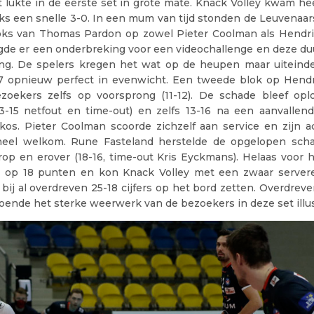
 lukte in de eerste set in grote mate. Knack Volley kwam he
s een snelle 3-0. In een mum van tijd stonden de Leuvenaars 
ks van Thomas Pardon op zowel Pieter Coolman als Hendrik
lgde er een onderbreking voor een videochallenge en deze du
lang. De spelers kregen het wat op de heupen maar uiteind
7 opnieuw perfect in evenwicht. Een tweede blok op Hendr
zoekers zelfs op voorsprong (11-12). De schade bleef op
13-15 netfout en time-out) en zelfs 13-16 na een aanvallen
kos. Pieter Coolman scoorde zichzelf aan service en zijn a
heel welkom. Rune Fasteland herstelde de opgelopen sch
rop en erover (18-16, time-out Kris Eyckmans). Helaas voor 
n op 18 punten en kon Knack Volley met een zwaar server
 bij al overdreven 25-18 cijfers op het bord zetten. Overdre
doende het sterke weerwerk van de bezoekers in deze set illu