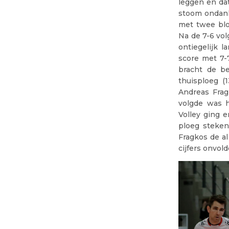
leggen en dat
stoom ondank
met twee blo
Na de 7-6 vo
ontiegelijk 
score met 7-
bracht de be
thuisploeg (
Andreas Frag
volgde was 
Volley ging e
ploeg steke
Fragkos de al
cijfers onvol