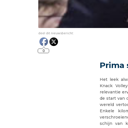
deel dit nieuwsbericht:
0
Prima 
Het leek al
Knack Volle
relevantie e
de start van
wereld verto
Enkele kilo
verschroeien
schijn van k