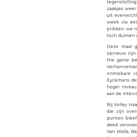
tegenstellin
zaakjes weer
uit evenwich
week via een
prikken we m
toch duimen o
Deze maal g
opnieuw zijn 
the game be
Verhanneman 
onmisbare vr
Eyckmans de 
hoger niveau
aan de interv
Bij Volley H
die zijn ov
punten bleef
deed verwoed
Van Walle, Be