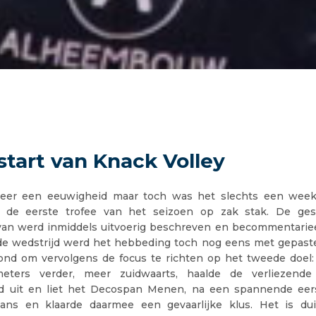
start van Knack Volley
weer een eeuwigheid maar toch was het slechts een week
y de eerste trofee van het seizoen op zak stak. De ges
rvan werd inmiddels uitvoerig beschreven en becommentarie
 de wedstrijd werd het hebbeding toch nog eens met gepaste
ond om vervolgens de focus te richten op het tweede doel: d
meters verder, meer zuidwaarts, haalde de verliezende b
d uit en liet het Decospan Menen, na een spannende eer
ans en klaarde daarmee een gevaarlijke klus. Het is duid