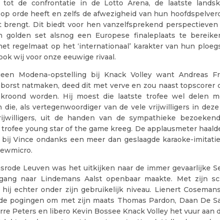
g tot de confrontatie in de Lotto Arena, de laatste lands
 op orde heeft en zelfs de afwezigheid van hun hoofdspelverd
t brengt. Dit biedt voor hen vanzelfsprekend perspectiev
 golden set alsnog een Europese finaleplaats te bereiken
et regelmaat op het ‘internationaal’ karakter van hun ploeg
ok wij voor onze eeuwige rivaal.
een Modena-opstelling bij Knack Volley want Andreas F
borst natmaken, deed dit met verve en zou naast topscorer o
kroond worden. Hij moest die laatste trofee wel delen m
die, als vertegenwoordiger van de vele vrijwilligers in dez
ijwilligers, uit de handen van de sympathieke bezoeken
trofee young star of the game kreeg. De applausmeter haalde
 bij Vince ondanks een meer dan geslaagde karaoke-imitati
iewmicro.
aasrode Leuven was het uitkijken naar de immer gevaarlijke 
ergang naar Lindemans Aalst openbaar maakte. Met zijn s
 hij echter onder zijn gebruikelijk niveau. Lienert Coseman
e pogingen om met zijn maats Thomas Pardon, Daan De Sa
rre Peters en libero Kevin Bossee Knack Volley het vuur aan