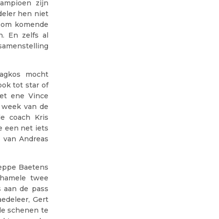
kampioen zijn
eler hen niet
en om komende
. En zelfs al
samenstelling
ragkos mocht
ok tot star of
et ene Vince
e week van de
de coach Kris
 een net iets
e van Andreas
Seppe Baetens
chamele twee
s aan de pass
edeleer, Gert
 de schenen te