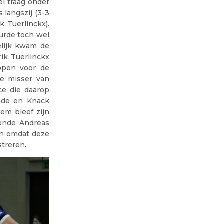
el traag onder
langszij (3-3
 Tuerlinckx).
urde toch wel
elijk kwam de
ik Tuerlinckx
lopen voor de
de misser van
ce die daarop
ade en Knack
hem bleef zijn
ende Andreas
ven omdat deze
streren.