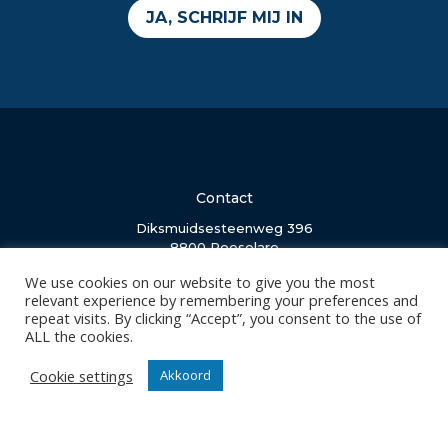
JA, SCHRIJF MIJ IN
Contact
Diksmuidsesteenweg 396
8800 Roeselare
office@knackvolley.be
We use cookies on our website to give you the most
relevant experience by remembering your preferences and
repeat visits. By clicking “Accept”, you consent to the use of
Club
ALL the cookies.
Nieuws
Cookie settings
Akkoord
Team
Organisatie
Partner worden