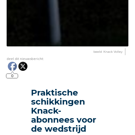
beeld: Knack Volley
deel dit nieuwsbericht:
0
Praktische
schikkingen
Knack-
abonnees voor
de wedstrijd