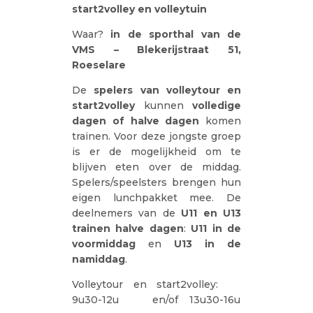
start2volley en volleytuin
Waar?
in de sporthal van de
VMS – Blekerijstraat 51,
Roeselare
De
spelers van volleytour en
start2volley
kunnen
volledige
dagen of halve dagen
komen
trainen. Voor deze jongste groep
is er de mogelijkheid om te
blijven eten over de middag.
Spelers/speelsters brengen hun
eigen lunchpakket mee. De
deelnemers van de
U11 en U13
trainen halve dagen
:
U11 in de
voormiddag
en
U13 in de
namiddag
.
Volleytour en start2volley:
9u30-12u en/of 13u30-16u