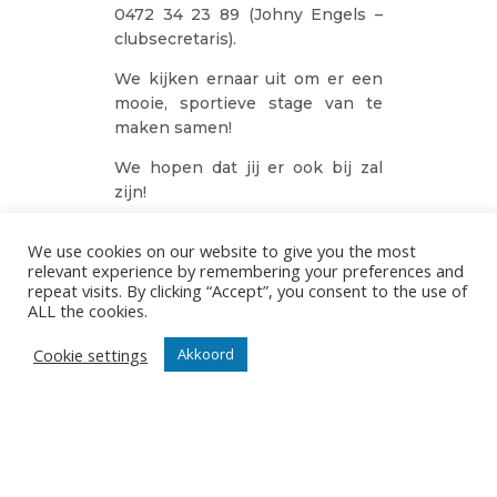
0472 34 23 89 (Johny Engels –
clubsecretaris).
We kijken ernaar uit om er een
mooie, sportieve stage van te
maken samen!
We hopen dat jij er ook bij zal
zijn!
HANNE DESCHEEMAEKER EN JOHNY ENGELS
We use cookies on our website to give you the most
23/02/2023
relevant experience by remembering your preferences and
repeat visits. By clicking “Accept”, you consent to the use of
ALL the cookies.
Cookie settings
Akkoord
ONZE NIEUWSBRIEF