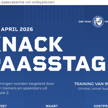
 paasvakantie vol volleyplezier!