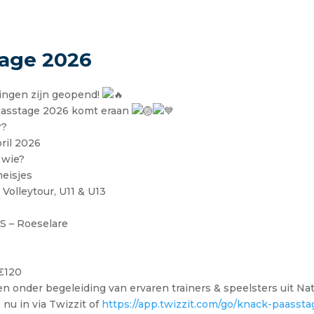
tage 2026
vingen zijn geopend!
asstage 2026 komt eraan
r?
pril 2026
 wie?
meisjes
, Volleytour, U11 & U13
S – Roeselare
0
 €120
n onder begeleiding van ervaren trainers & speelsters uit Nat
e nu in via Twizzit of
https://app.twizzit.com/go/knack-paasst