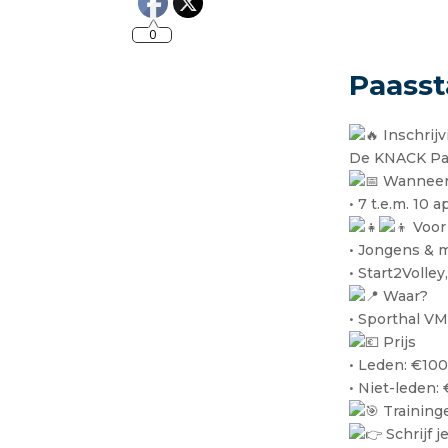
0
Paass
Inschrij
De KNACK Pa
Wannee
• 7 t.e.m. 10 a
Voor
• Jongens & 
• Start2Volley
Waar?
• Sporthal VM
Prijs
• Leden: €10
• Niet-leden:
Traininge
Schrijf j