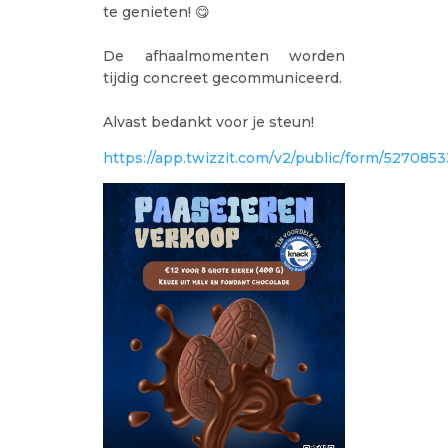
te genieten!⁣ 😋
De afhaalmomenten worden
tijdig concreet gecommuniceerd.⁣
Alvast bedankt voor je steun!
https://app.twizzit.com/v2/public/form/5270