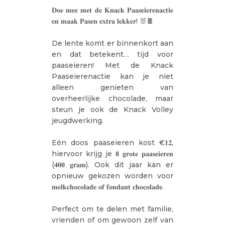
𝐃𝐨𝐞 𝐦𝐞𝐞 𝐦𝐞𝐭 𝐝𝐞 𝐊𝐧𝐚𝐜𝐤 𝐏𝐚𝐚𝐬𝐞𝐢𝐞𝐫𝐞𝐧𝐚𝐜𝐭𝐢𝐞
𝐞𝐧 𝐦𝐚𝐚𝐤 𝐏𝐚𝐬𝐞𝐧 𝐞𝐱𝐭𝐫𝐚 𝐥𝐞𝐤𝐤𝐞𝐫!⁣ 🐰🍫
De lente komt er binnenkort aan
en dat betekent… tijd voor
paaseieren! Met de Knack
Paaseierenactie kan je niet
alleen genieten van
overheerlijke chocolade, maar
steun je ook de Knack Volley
jeugdwerking.⁣
Eén doos paaseieren kost €𝟏𝟐,
hiervoor krijg je 𝟖 𝐠𝐫𝐨𝐭𝐞 𝐩𝐚𝐚𝐬𝐞𝐢𝐞𝐫𝐞𝐧
(𝟒𝟎𝟎 𝐠𝐫𝐚𝐦).⁣ Ook dit jaar kan er
opnieuw gekozen worden voor
𝐦𝐞𝐥𝐤𝐜𝐡𝐨𝐜𝐨𝐥𝐚𝐝𝐞 𝐨𝐟 𝐟𝐨𝐧𝐝𝐚𝐧𝐭 𝐜𝐡𝐨𝐜𝐨𝐥𝐚𝐝𝐞.⁣
Perfect om te delen met familie,
vrienden of om gewoon zelf van