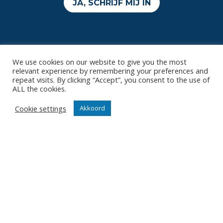
JA, SCHRIJF MIJ IN
We use cookies on our website to give you the most
relevant experience by remembering your preferences and
repeat visits. By clicking “Accept”, you consent to the use of
ALL the cookies.
Contact
Diksmuidsesteenweg 396
Cookie settings
Akkoord
8800 Roeselare
office@knackvolley.be
Club
Nieuws
Team
Organisatie
Partner worden