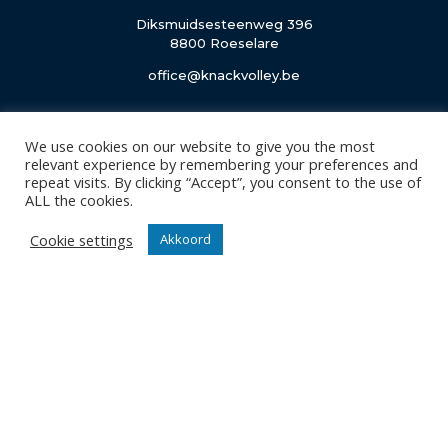
Diksmuidsesteenweg 396
8800 Roeselare
office@knackvolley.be
Club
We use cookies on our website to give you the most
Nieuws
relevant experience by remembering your preferences and
Team
repeat visits. By clicking “Accept”, you consent to the use of
ALL the cookies.
Organisatie
Partner worden
Cookie settings
Akkoord
Wedstrijden
Tickets
Abonnementen
Algemeen
Contact
Events