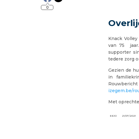
0
Overli
Knack Volley
van 75 jaar
supporter si
tedere zorg o
Gezien de hu
in familiek
Rouwber
izegem.be/ro
Met oprechte
EEJO
21/07/2021