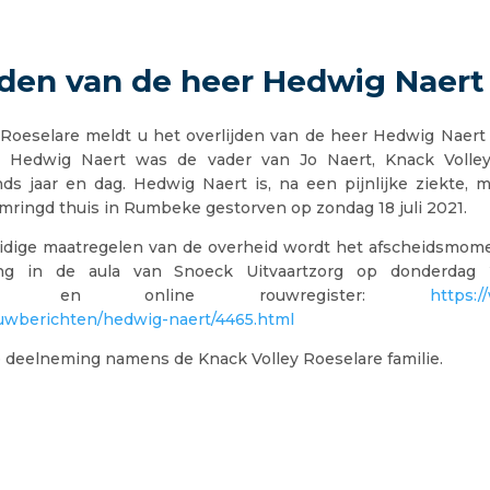
jden van de heer Hedwig Naert
 Roeselare meldt u het overlijden van de heer Hedwig Naert o
. Hedwig Naert was de vader van Jo Naert, Knack Volley-
nds jaar en dag. Hedwig Naert is, na een pijnlijke ziekte,
mringd thuis in Rumbeke gestorven op zondag 18 juli 2021.
idige maatregelen van de overheid wordt het afscheidsmo
ring in de aula van Snoeck Uitvaartzorg op donderdag 2
icht en online rouwregister:
https:
uwberichten/hedwig-naert/4465.html
 deelneming namens de Knack Volley Roeselare familie.