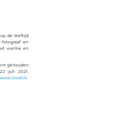
p de leeftijd
fotograaf en
 met warme en
ment gehouden
2 juli 2021.
//www.snoeck-