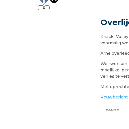
0
Overli
Knack Volley
voormalig we
Arne overleed
We wensen A
moeilijke pe
verlies te ve
Met oprechte
Rouwbericht 
13/02/2023