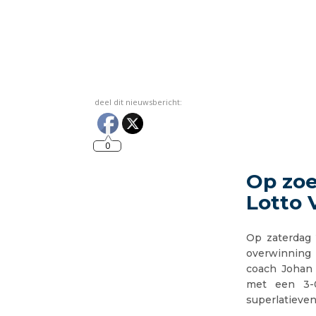
deel dit nieuwsbericht:
0
Op zoe
Lotto 
Op zaterdag 
overwinning 
coach Johan 
met een 3-0
superlatieve