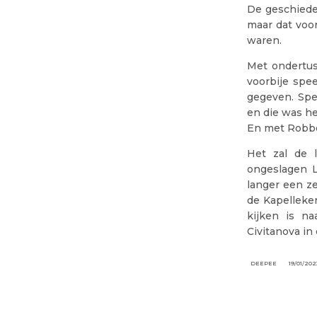
De geschiede
maar dat voo
waren.
Met ondertus
voorbije spe
gegeven. Spe
en die was h
En met Robbe
Het zal de 
ongeslagen 
langer een z
de Kapelleke
kijken is na
Civitanova i
DEEPEE
19/01/202