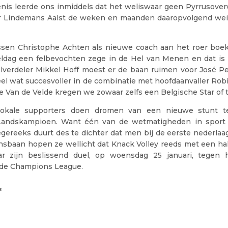
nis leerde ons inmiddels dat het weliswaar geen Pyrrusove
r Lindemans Aalst de weken en maanden daaropvolgend wei
sen Christophe Achten als nieuwe coach aan het roer boe
eldag een felbevochten zege in de Hel van Menen en dat is 
lverdeler Mikkel Hoff moest er de baan ruimen voor José P
eel wat succesvoller in de combinatie met hoofdaanvaller Rob
 Van de Velde kregen we zowaar zelfs een Belgische Star of
lokale supporters doen dromen van een nieuwe stunt 
Landskampioen. Want één van de wetmatigheden in sport 
egereeks duurt des te dichter dat men bij de eerste nederlaa
nsbaan hopen ze wellicht dat Knack Volley reeds met een hal
ar zijn beslissend duel, op woensdag 25 januari, tegen h
n de Champions League.
3