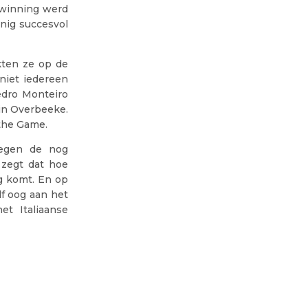
rwinning werd
nig succesvol
kten ze op de
niet iedereen
edro Monteiro
in Overbeeke.
 the Game.
tegen de nog
zegt dat hoe
g komt. En op
f oog aan het
et Italiaanse