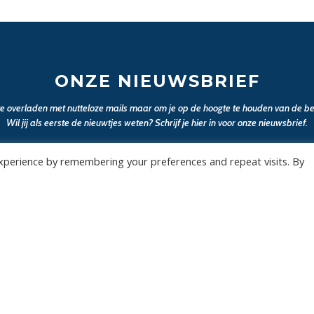
ONZE NIEUWSBRIEF
 te overladen met nutteloze mails maar om je op de hoogte te houden van de bel
Wil jij als eerste de nieuwtjes weten? Schrijf je hier in voor onze nieuwsbrief.
xperience by remembering your preferences and repeat visits. By
JA, SCHRIJF MIJ IN
Wedstrijden
Algemee