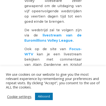
Volley Roeselare zeker
gewapend om de uitdaging van
vijf opeenvolgende wedstrijden
op veertien dagen tijd tot een
goed einde te brengen.
De wedstrijd zal te volgen zijn
via de
livestream van de
Euromillions Volley League.
Ook op de site van
Focus-
WTV
kan je een livestream
bekijken met commentaar
van Alain Dardenne en Kristof
Hoho.
We use cookies on our website to give you the most
eejo
relevant experience by remembering your preferences and
repeat visits. By clicking “Accept”, you consent to the use of
-
02/12/2020
ALL the cookies.
Cookie settings
Akkoord