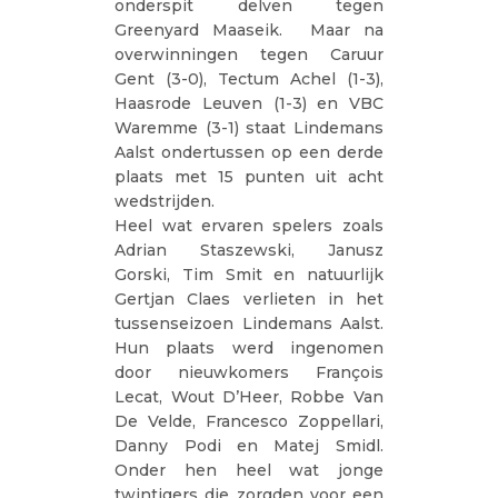
onderspit delven tegen
Greenyard Maaseik. Maar na
overwinningen tegen Caruur
Gent (3-0), Tectum Achel (1-3),
Haasrode Leuven (1-3) en VBC
Waremme (3-1) staat Lindemans
Aalst ondertussen op een derde
plaats met 15 punten uit acht
wedstrijden.
Heel wat ervaren spelers zoals
Adrian Staszewski, Janusz
Gorski, Tim Smit en natuurlijk
Gertjan Claes verlieten in het
tussenseizoen Lindemans Aalst.
Hun plaats werd ingenomen
door nieuwkomers François
Lecat, Wout D’Heer, Robbe Van
De Velde, Francesco Zoppellari,
Danny Podi en Matej Smidl.
Onder hen heel wat jonge
twintigers die zorgden voor een