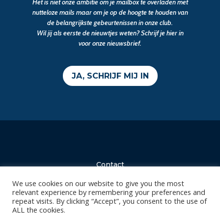
Het is niet onze ambitie om je mailbox te overladen met
nutteloze mails maar om je op de hoogte te houden van
de belangrijkste gebeurtenissen in onze club.
Wil jij als eerste de nieuwtjes weten? Schrijf je hier in
voor onze nieuwsbrief.
JA, SCHRIJF MIJ IN
Contact
Diksmuidsesteenweg 396
We use cookies on our website to give you the most
8800 Roeselare
relevant experience by remembering your preferences and
repeat visits. By clicking “Accept”, you consent to the use of
office@knackvolley.be
ALL the cookies.