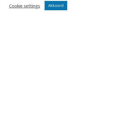
Cookie settings
Club
Akkoord
Nieuws
Team
Organisatie
Partner worden
Wedstrijden
Tickets
Abonnementen
Algemeen
Contact
Events
Privacy Policy
Klantenservice webshop
Algemene voorwaarden