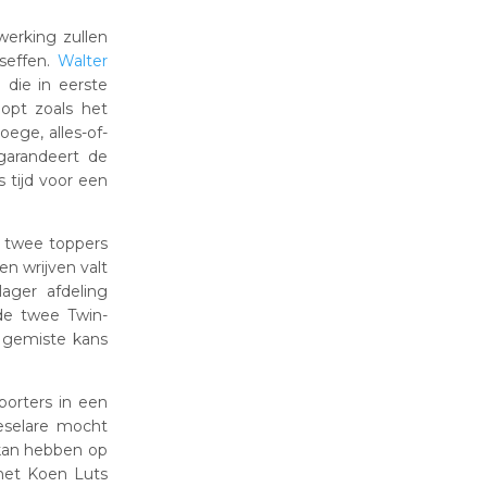
erking zullen
eseffen.
Walter
 die in eerste
oopt zoals het
oege, alles-of-
 garandeert de
 tijd voor een
n twee toppers
n wrijven valt
ager afdeling
de twee Twin-
 gemiste kans
porters in een
eselare mocht
 kan hebben op
 met Koen Luts