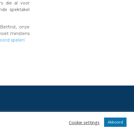
s die al voor
nde spektakel
etfirst, onze
 moet minstens
oord spelen’
Cookie settings
Akkoord
angrijkste gebeurtenissen in onze club.