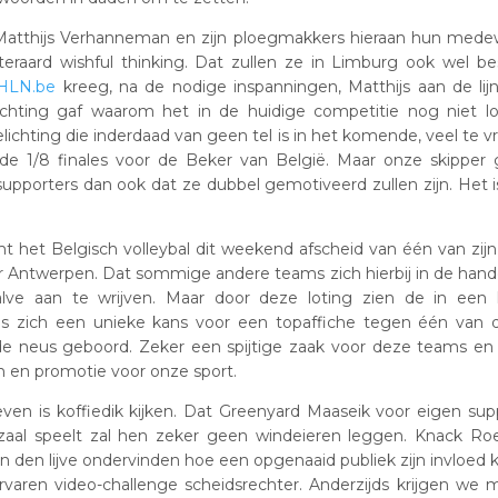
 Matthijs Verhanneman en zijn ploegmakkers hieraan hun medew
iteraard wishful thinking. Dat zullen ze in Limburg ook wel b
 HLN.be
kreeg, na de nodige inspanningen, Matthijs aan de lijn
lichting gaf waarom het in de huidige competitie nog niet l
ichting die inderdaad van geen tel is in het komende, veel te vr
 de 1/8 finales voor de Beker van België. Maar onze skipper
supporters dan ook dat ze dubbel gemotiveerd zullen zijn. Het is
 het Belgisch volleybal dit weekend afscheid van één van zij
ar Antwerpen. Dat sommige andere teams zich hierbij in de hande
alve aan te wrijven. Maar door deze loting zien de in een l
bs zich een unieke kans voor een topaffiche tegen één van 
de neus geboord. Zeker een spijtige zaak voor deze teams en
 en promotie voor onze sport.
even is koffiedik kijken. Dat Greenyard Maaseik voor eigen sup
 zaal speelt zal hen zeker geen windeieren leggen. Knack Ro
n den lijve ondervinden hoe een opgenaaid publiek zijn invloed
varen video-challenge scheidsrechter. Anderzijds krijgen we