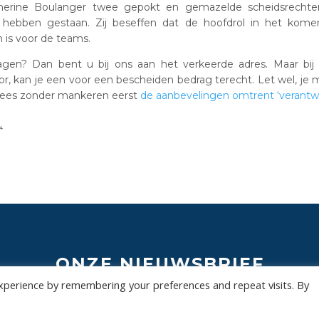
herine Boulanger twee gepokt en gemazelde scheidsrechter
 hebben gestaan. Zij beseffen dat de hoofdrol in het kome
is voor de teams.
gen? Dan bent u bij ons aan het verkeerde adres. Maar bij B
r, kan je een voor een bescheiden bedrag terecht. Let wel, je
en lees zonder mankeren eerst
de aanbevelingen omtrent ‘verantw
24
ONZE NIEUWSBRIEF
xperience by remembering your preferences and repeat visits. By
 te overladen met nutteloze mails maar om je op de hoogte te houden van de bel
Wil jij als eerste de nieuwtjes weten? Schrijf je hier in voor onze nieuwsbrief.