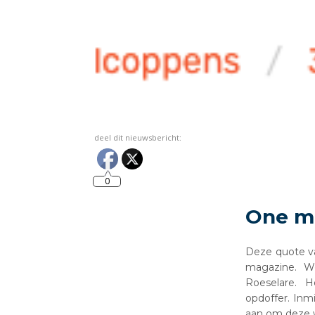
deel dit nieuwsbericht:
0
One m
Deze quote va
magazine. We
Roeselare. H
opdoffer. Inm
aan om deze 