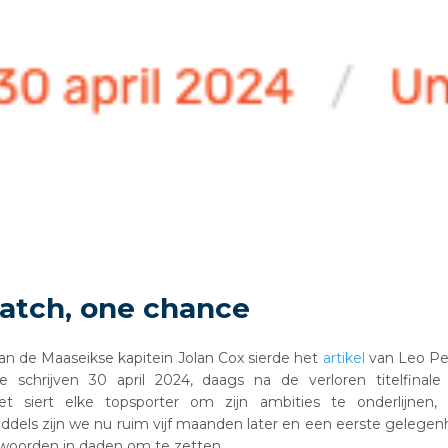
atch, one chance
n de Maaseikse kapitein Jolan Cox sierde het
artikel
van Leo Pee
 schrijven 30 april 2024, daags na de verloren titelfinal
et siert elke topsporter om zijn ambities te onderlijnen,
iddels zijn we nu ruim vijf maanden later en een eerste gelegenh
woorden in daden om te zetten.