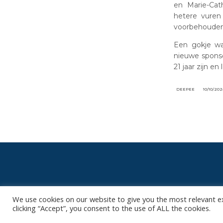
en Marie-Cat
hetere vuren
voorbehouden 
Een gokje wa
nieuwe sponso
21 jaar zijn 
DEEPEE
10/10/20
We use cookies on our website to give you the most relevant e
Het is niet onze ambitie om je mailbox
clicking “Accept”, you consent to the use of ALL the cookies.