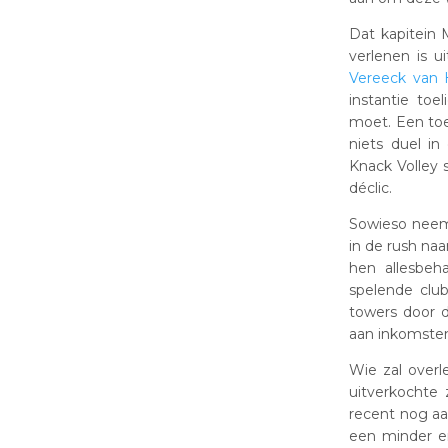
Dat kapitein
verlenen is u
Vereeck van
instantie toe
moet. Een toel
niets duel in
Knack Volley 
déclic.
Sowieso neemt
in de rush na
hen allesbeh
spelende clu
towers door 
aan inkomsten
Wie zal overl
uitverkochte
recent nog aa
een minder er