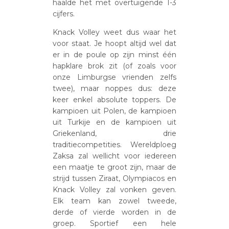
haalde het met overtuigende 1-3
cijfers.
Knack Volley weet dus waar het
voor staat. Je hoopt altijd wel dat
er in de poule op zijn minst één
hapklare brok zit (of zoals voor
onze Limburgse vrienden zelfs
twee), maar noppes dus: deze
keer enkel absolute toppers. De
kampioen uit Polen, de kampioen
uit Turkije en de kampioen uit
Griekenland, drie
traditiecompetities. Wereldploeg
Zaksa zal wellicht voor iedereen
een maatje te groot zijn, maar de
strijd tussen Ziraat, Olympiacos en
Knack Volley zal vonken geven.
Elk team kan zowel tweede,
derde of vierde worden in de
groep. Sportief een hele