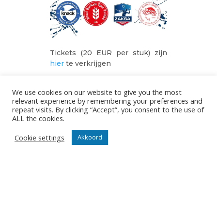
Tickets (20 EUR per stuk) zijn
hier
te verkrijgen
GDI
15/11/2023
We use cookies on our website to give you the most
relevant experience by remembering your preferences and
repeat visits. By clicking “Accept”, you consent to the use of
ALL the cookies.
Cookie settings
Akkoord
ONZE NIEUWSBRIEF
Het is niet onze ambitie om je mailbox te overladen met
nutteloze mails maar om je op de hoogte te houden van
de belangrijkste gebeurtenissen in onze club.