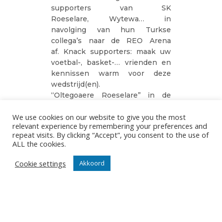
supporters van SK
Roeselare, Wytewa… in
navolging van hun Turkse
collega’s naar de REO Arena
af. Knack supporters: maak uw
voetbal-, basket-… vrienden en
kennissen warm voor deze
wedstrijd(en).
“Oltegoaere Roeselare” in de
praktijk! Stel je voor!
We use cookies on our website to give you the most
Knack Volley vs Galatasaray op
relevant experience by remembering your preferences and
repeat visits. By clicking “Accept”, you consent to the use of
dinsdag 10 februari om 20.30u in
ALL the cookies.
de REO Arena Schiervelde.
Cookie settings
Akkoord
Tickets:
tickets@knackvolley.be
Te volgen op Eurovolley TV en
Sporza.be