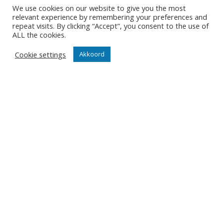
We use cookies on our website to give you the most
Contact
relevant experience by remembering your preferences and
repeat visits. By clicking “Accept”, you consent to the use of
Diksmuidsesteenweg 396
ALL the cookies.
8800 Roeselare
office@knackvolley.be
Cookie settings
Akkoord
Club
Nieuws
Team
Organisatie
Partner worden
Wedstrijden
Tickets
Abonnementen
Algemeen
Contact