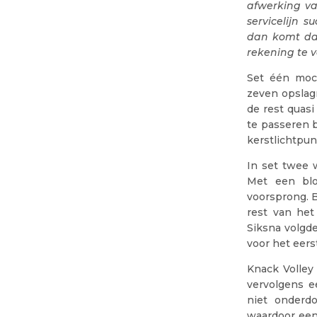
afwerking va
servicelijn 
dan komt dat
rekening te v
Set één moc
zeven opslag
de rest quas
te passeren 
kerstlichtpu
In set twee 
Met een blo
voorsprong. B
rest van het
Siksna volgde
voor het eers
Knack Volley
vervolgens e
niet onderd
waardoor een