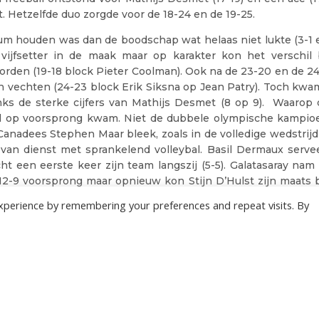
t. Hetzelfde duo zorgde voor de 18-24 en de 19-25.
 houden was dan de boodschap wat helaas niet lukte (3-1 en 
vijfsetter in de maak maar op karakter kon het verschil b
rden (19-18 block Pieter Coolman). Ook na de 23-20 en de 24
vechten (24-23 block Erik Siksna op Jean Patry). Toch kwam
nks de sterke cijfers van Mathijs Desmet (8 op 9). Waarop 
 op voorsprong kwam. Niet de dubbele olympische kampio
Canadees Stephen Maar bleek, zoals in de volledige wedstrijd
 van dienst met sprankelend volleybal. Basil Dermaux serv
ht een eerste keer zijn team langszij (5-5). Galatasaray nam
 12-9 voorsprong maar opnieuw kon Stijn D’Hulst zijn maats
zodat bij 13-13 alles te herdoen viel. Het eerste wedstrijdpu
xperience by remembering your preferences and repeat visits. By
t met een block op onze hoofdaanvaller de zege binnen haald
 op een stuntzege maar een opsteker voor de komende wedst
Maar scoorde 26 punten waarvan drie aces en twee kill blo
evolgd door Basil Dermaux met 24 punten.