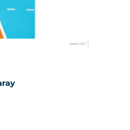
beeld: CEV
aray