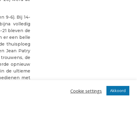
9-6). Bij 14-
ijna volledig
-21 bleven de
 er een belle
de thuisploeg
en Jean Patry
 trouwens, de
eerde opnieuw
 in de ultieme
 bedienen met
nt was voor de
Cookie settings
Akkoord
e (15-13). Een
rijden.
cks. Hij werd