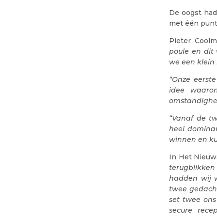
De oogst had
met één punt 
Pieter Coolm
poule en dit
we een klein
“Onze eerste
idee waaro
omstandighe
“Vanaf de t
heel dominan
winnen en ku
In Het Nieuw
terugblikken
hadden wij w
twee gedacht
set twee ons
secure rece