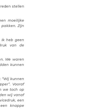
reden stellen
een moeilijke
 pakken. Zijn
. Ik heb geen
druk van de
en. We waren
hadden kunnen
 :
“Wij kunnen
pper”. Vooraf
en we toch op
den wij vanaf
vicedruk, een
n een knappe