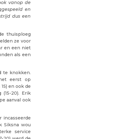
 ook vanop de
eggespeeld en
trijd dus een
e thuisploeg
elden ze voor
r en een niet
onden als een
d te knokken.
et eerst op
 15) en ook de
(15-20). Erik
ipe aanval ook
r incasseerde
ik Siksna wou
erke service
7-20) werd de