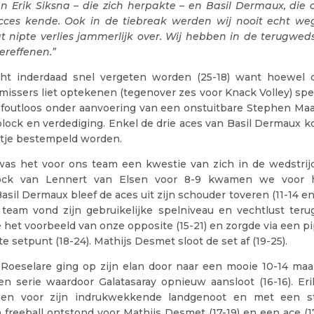
n Erik Siksna – die zich herpakte – en Basil Dermaux, die
succes kende. Ook in de tiebreak werden wij nooit echt w
 nipte verlies jammerlijk over. Wij hebben in de terugweds
ereffenen.”
ht inderdaad snel vergeten worden (25-18) want hoewel d
missers liet optekenen (tegenover zes voor Knack Volley) spe
i foutloos onder aanvoering van een onstuitbare Stephen Maa
block en verdediging. Enkel de drie aces van Basil Dermaux k
ntje bestempeld worden.
was het voor ons team een kwestie van zich in de wedstrij
ck van Lennert van Elsen voor 8-9 kwamen we voor h
asil Dermaux bleef de aces uit zijn schouder toveren (11-14 en
 team vond zijn gebruikelijke spelniveau en vechtlust terug 
 het voorbeeld van onze opposite (15-21) en zorgde via een p
te setpunt (18-24). Mathijs Desmet sloot de set af (19-25).
 Roeselare ging op zijn elan door naar een mooie 10-14 maa
en serie waardoor Galatasaray opnieuw aansloot (16-16). Er
oen voor zijn indrukwekkende landgenoot en met een st
 freeball ontstond voor Mathijs Desmet (17-19) en een ace (1