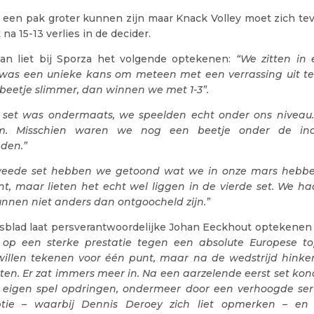
 een pak groter kunnen zijn maar Knack Volley moet zich tev
na 15-13 verlies in de decider.
an liet bij Sporza het volgende optekenen:
“We zitten in 
 was een unieke kans om meteen met een verrassing uit te
 beetje slimmer, dan winnen we met 1-3”.
 set was ondermaats, we speelden echt onder ons niveau
m. Misschien waren we nog een beetje onder de in
den.”
weede set hebben we getoond wat we in onze mars hebb
t, maar lieten het echt wel liggen in de vierde set. We 
nnen niet anders dan ontgoocheld zijn.”
sblad laat persverantwoordelijke Johan Eeckhout optekenen
 op een sterke prestatie tegen een absolute Europese to
illen tekenen voor één punt, maar na de wedstrijd hink
en. Er zat immers meer in. Na een aarzelende eerst set kon
 eigen spel opdringen, ondermeer door een verhoogde ser
ptie – waarbij Dennis Deroey zich liet opmerken – e