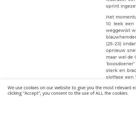
sprint ingeze
Het momentum
10 leek een 
weggewist wo
blauwhemden 
(25-23) onda
opnieuw snel
maar wel de 
‘boosdoener’
sterk en brac
slotfase een
mooie passes 
We use cookies on our website to give you the most relevant e
thuisploeg da
clicking “Accept”, you consent to the use of ALL the cookies.
gemiste kans
MVP Stephen 
op de voet g
Foto’s CEV