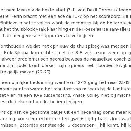
set nam Maaseik de beste start (3-1), kon Basil Dermaux teg
erre Perin bracht met een ace de 10-7 op het scorebord. Bij 
finitieve plooi te vallen want de recepties bij de bekerhou
t het thuisblock vaak klaar hing en de Roeselaarse aanvalle
n hun meegereisde supporters te verblijden.
 onthouden we dat het opnieuw de thuisploeg was met een kna
n Erik Siksna kon echter met de 8-8 zijn team weer op g
 alweer problematisch gedrag bewees de Maaseikse coach z
na zijn rode kaart bleken zijn spelers het noorden kwijt
are gelijk maken (22-25).
d een pijnlijke bedoening want van 12-12 ging het naar 25-15
oorde punten waren het resultaat van missers bij de Limburg
set vier, na een 10-9 tussenstand, Knack Volley niet bij macht
st de beker tot op de bodem ledigen.
ns op aan de gedachte dat je uit een nederlaag soms meer k
winning. Vooraleer echter de terugwedstrijd plaats vindt wa
rnissen. Zaterdag aanstaande, 6 december…. hij komt, hij k