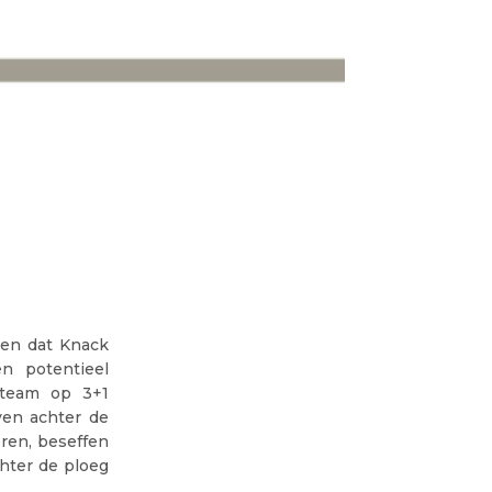
ren dat Knack
en potentieel
 team op 3+1
ven achter de
ren, beseffen
hter de ploeg