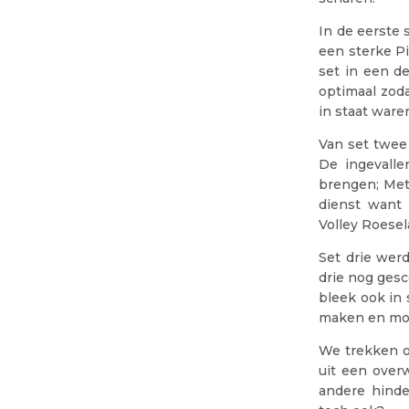
In de eerste 
een sterke Pi
set in een de
optimaal zoda
in staat ware
Van set twee
De ingevalle
brengen; Met
dienst want 
Volley Roesel
Set drie wer
drie nog gesc
bleek ook in 
maken en moe
We trekken o
uit een over
andere hinde