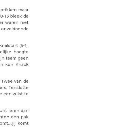
enprikken maar
18-13 bleek de
der waren niet
rs onvoldoende
lstart (5-1).
elijke hoogte
ijn team geen
 en kon Knack
. Twee van de
ers. Tenslotte
e een vuist te
unt leren dan
chten een pak
omt….jij komt