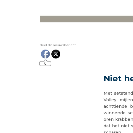
deel dit nieuwsbericht:
0
Niet h
Met setstand
Volley mijle
achttiende 
winnende set
oren krabben
dat het niet
scharen.