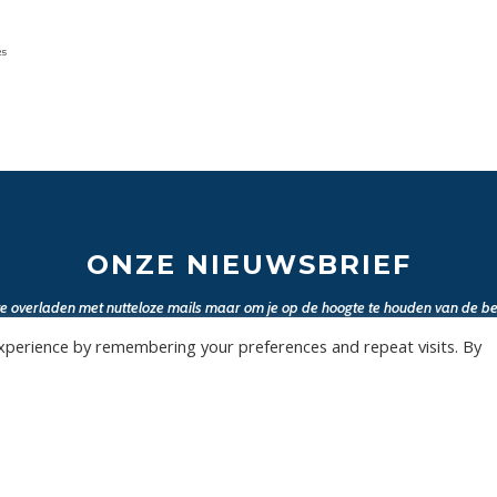
25
ONZE NIEUWSBRIEF
 te overladen met nutteloze mails maar om je op de hoogte te houden van de bel
Wil jij als eerste de nieuwtjes weten? Schrijf je hier in voor onze nieuwsbrief.
xperience by remembering your preferences and repeat visits. By
JA, SCHRIJF MIJ IN