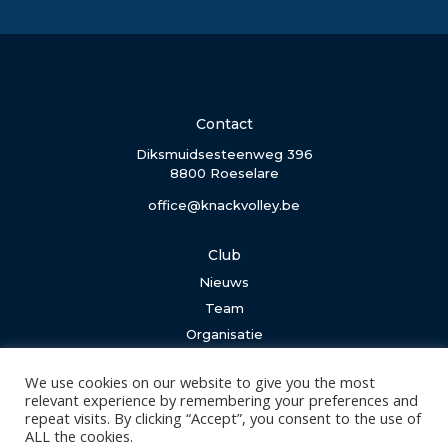
Contact
Diksmuidsesteenweg 396
8800 Roeselare
office@knackvolley.be
Club
Nieuws
Team
Organisatie
Partner worden
We use cookies on our website to give you the most
relevant experience by remembering your preferences and
Wedstrijden
repeat visits. By clicking “Accept”, you consent to the use of
ALL the cookies.
Tickets