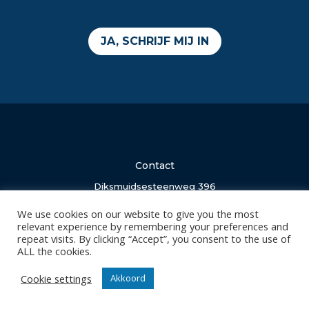
JA, SCHRIJF MIJ IN
Contact
Diksmuidsesteenweg 396
8800 Roeselare
We use cookies on our website to give you the most
office@knackvolley.be
relevant experience by remembering your preferences and
repeat visits. By clicking “Accept”, you consent to the use of
ALL the cookies.
Club
Nieuws
Cookie settings
Akkoord
Team