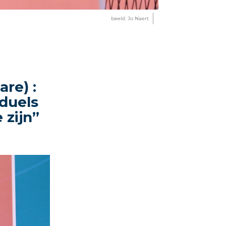
beeld: Jo Naert
re) :
 duels
 zijn”