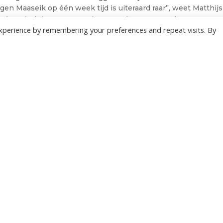
egen Maaseik op één week tijd is uiteraard raar”, weet Matthijs
“Tactisch is er amper ruimte om de tegenstander te verrasse
xperience by remembering your preferences and repeat visits. By
t ‘momentum’ gaan. Maar het hoeft zeker niet even spannend 
nvaller van Roeselare.
ET LAATSTE NIEUWS 09/02/2023
10/02/2023
ONZE NIEUWSBRIEF
 te overladen met nutteloze mails maar om je op de hoogte te houden van de bel
Wil jij als eerste de nieuwtjes weten? Schrijf je hier in voor onze nieuwsbrief.
JA, SCHRIJF MIJ IN