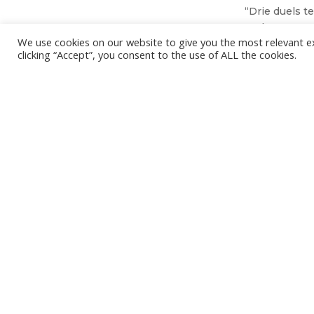
“Drie duels t
Verhanneman. 
We use cookies on our website to give you the most relevant e
alweer om he
clicking “Accept”, you consent to the use of ALL the cookies.
grijnst de aa
WALTER VEREECK - H
Het is niet onze ambitie om je mailbox