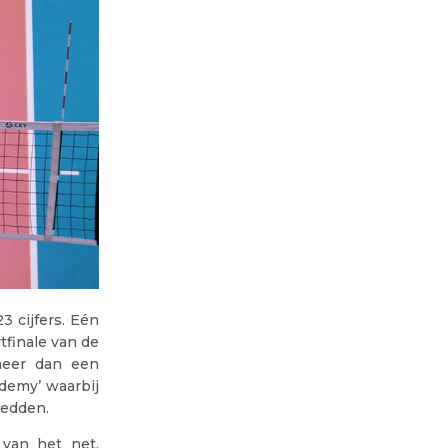
 cijfers. Eén
tfinale van de
meer dan een
ademy’ waarbij
redden.
 van het net.