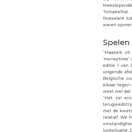
Meeslepende 
Tomabelhal. 
Roeselare lu
waren opmerke
Spelen 
“Maaseik zit
‘moneytime’ 
editie 1 van
volgende afle
Belgische com
elkaar tegen 
weet wel dat 
“Het zal er
terugwedstri
met de kwetsu
relatief. We
omstandighe
luxesituatie.