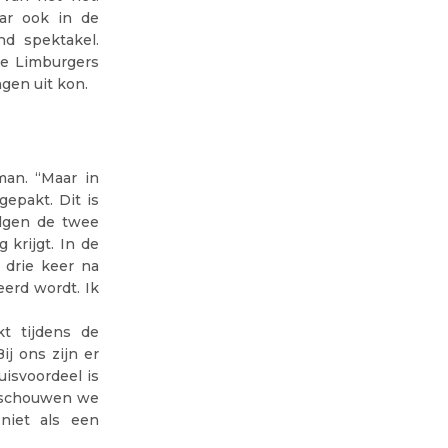
aar ook in de
nd spektakel.
de Limburgers
ngen uit kon.
man. “Maar in
epakt. Dit is
olgen de twee
 krijgt. In de
o drie keer na
eerd wordt. Ik
t tijdens de
j ons zijn er
uisvoordeel is
beschouwen we
niet als een