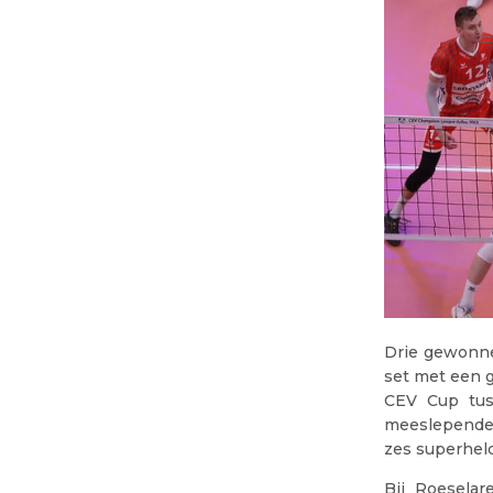
Drie gewonne
set met een g
CEV Cup tus
meeslepende t
zes superhel
Bij Roeselar