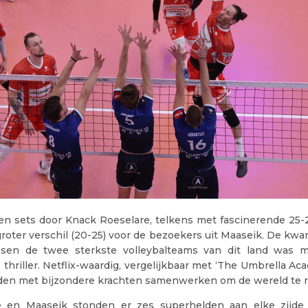
n sets door Knack Roeselare, telkens met fascinerende 25-23
roter verschil (20-25) voor de bezoekers uit Maaseik. De kwar
sen de twee sterkste volleybalteams van dit land was 
hriller. Netflix-waardig, vergelijkbaar met ‘The Umbrella Ac
den met bijzondere krachten samenwerken om de wereld te 
e en Maaseik stonden er zes superhelden aan elke zijde