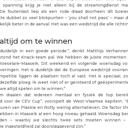
spanning krijg je niet alleen bij de streamingdienst m
De foutenlast liep als een rode draad doorheen dit boeie
kte dubbel zo veel blokpunten – ‘you shall not pass’ – maar 
lijk beter in de aanval. Het was een wedstrijd die alle richti
altijd om te winnen
 duidelijk in een goede periode.”, denkt Matthijs Verhanne
stond het Knack-team pal. We hebben de juiste momenten g
 Roeselare-Maaseik. Dit weekend en volgende woensdag v
veringen. Het is duidelijk dat de Europese wedstrijd voorrang
petitie liggen de plaatsen toch al vast. Het is speciaal, z
dezelfde ploeg. Ik weet niet of er geroteerd of geëxperiment
we altijd spelen om te winnen.”
om draaien dat iedereen mentaal en fysiek de top bereik
jd voor de CEV Cup”, voorspelt de West-Vlaamse kapitein. “Bi
ren van Plaskie en Rotty weinig alternatieven. De factor th
 hebben in Maaseik al een hoog niveau gehaald. Woensdag 
den – waarbij we slechts twee sets moeten winnen – 
 De ingesteldheid zal doorslaggevend zijn.”