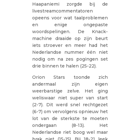
Haapaniemi zorgde bij de
livestreamcommentatoren
opeens voor wat taalproblemen
en enige ongepaste
woordspelingen. De Knack-
machine draaide op zijn beurt
iets stroever en meer had het
Nederlandse nummer één niet
nodig om na zes pogingen set
drie binnen te halen (25-22).
Orion Stars toonde zich
andermaal zijn eigen
weerbarstige zelve. Het ging
weliswaar niet super van start
(2-7). Dit werd snel rechtgezet
(6-7) om vervolgens opnieuw het
lot van de sterkste te moeten
ondergaan (8-13). Het
Nederlandse riet boog wel maar
brak niet (15-15). Bij 18-21 leek