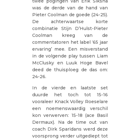
twee pogingen van Erik Siksna
was de derde van de hand van
Pieter Coolman de goede (24-25).
De achterwaartse korte
combinatie Stijn D’Hulst-Pieter
Coolman kreeg van de
commentatoren het label ‘65 jaar
ervaring’ mee. Een misverstand
in de volgende play tussen Liam
McClusky en Luuk Hoge Bavel
deed de thuisploeg de das om:
24-26.
In de vierde en laatste set
duurde het toch tot 15-16
vooraleer Knack Volley Roeselare
een noemenswaardig verschil
kon verwerven: 15-18 (ace Basil
Dermaux). Na de time out van
coach Dirk Sparidans werd deze
voorsprong verder uitgediept tot