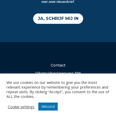
voor onze nieuwsbrief.
JA, SCHRIJF MIJ IN
Contact
Diksmuidsesteenweg 396
8800 Roeselare
We use cookies on our website to give you the most
office@knackvolley.be
relevant experience by remembering your preferences and
repeat visits. By clicking “Accept”, you consent to the use of
ALL the cookies.
Club
Cookie settings
Akkoord
Nieuws
Team