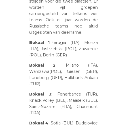
strijden voor die twee plaatsen. Er
worden vijf groepen
samengesteld van telkens vier
teams. Ook dit jaar worden de
Russische teams nog altijd
uitgesloten van deelname.
Bokaal 1
:Perugia (ITA), Monza
(ITA), Jastrzebski (POL), Zawiercie
(POL), Berlin (GER)
Bokaal
2
: Milano (ITA),
Warszawa(POL), Giesen (GER),
Lüneberg (GER), Halkbank Ankara
(TUR)
Bokaal
3
: Fenerbahce (TUR),
Knack Volley (BEL), Maaseik (BEL),
Saint-Nazaire (FRA), Chaumont
(FRA)
Bokaal
4
: Sofia (BUL), Budejovice