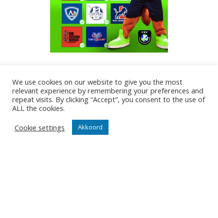
GDI
14/07/2024
We use cookies on our website to give you the most
relevant experience by remembering your preferences and
repeat visits. By clicking “Accept”, you consent to the use of
ALL the cookies.
Cookie settings
Akkoord
ONZE NIEUWSBRIEF
Het is niet onze ambitie om je mailbox te overladen met
nutteloze mails maar om je op de hoogte te houden van
de belangrijkste gebeurtenissen in onze club.
Wil jij als eerste de nieuwtjes weten? Schrijf je hier in