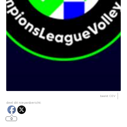
beeld: CEV
deel dit nieuwsbericht:
0