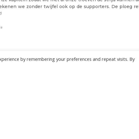
ekenen we zonder twijfel ook op de supporters. De ploeg rek
!
22
xperience by remembering your preferences and repeat visits. By
ONZE NIEUWSBRIEF
 te overladen met nutteloze mails maar om je op de hoogte te houden van de bel
Wil jij als eerste de nieuwtjes weten? Schrijf je hier in voor onze nieuwsbrief.
JA, SCHRIJF MIJ IN