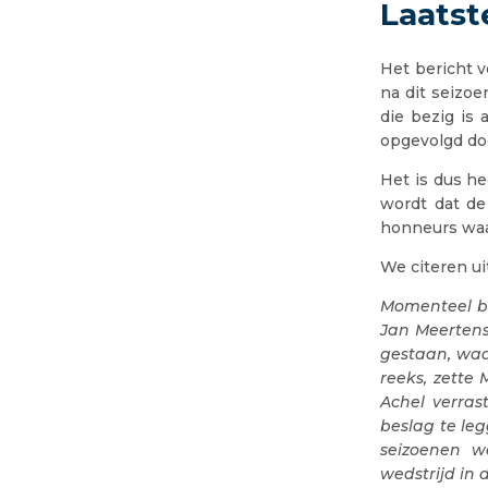
Laatst
Het bericht v
na dit seizo
die bezig is
opgevolgd do
Het is dus he
wordt dat de
honneurs waa
We citeren uit
Momenteel be
Jan Meertens
gestaan, waa
reeks, zette
Achel verras
beslag te le
seizoenen w
wedstrijd in 