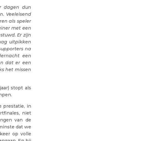
zer dagen dun
n. Veeleisend
ren als speler
ainer met een
tuwd. Er zijn
ag uitpikken
 supporters na
dernacht een
en dat er een
ks het missen
ar) stopt als
empen.
prestatie, in
tfinales, niet
engen van de
 minste dat we
keer op volle
angaan. En bij