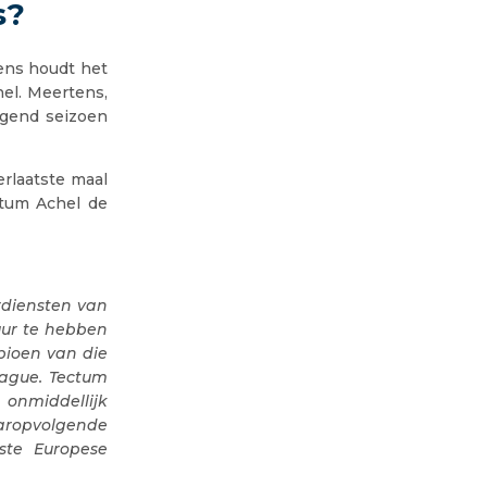
s?
tens houdt het
el. Meertens,
lgend seizoen
erlaatste maal
ctum Achel de
rdiensten van
uur te hebben
pioen van die
eague. Tectum
 onmiddellijk
aaropvolgende
ste Europese