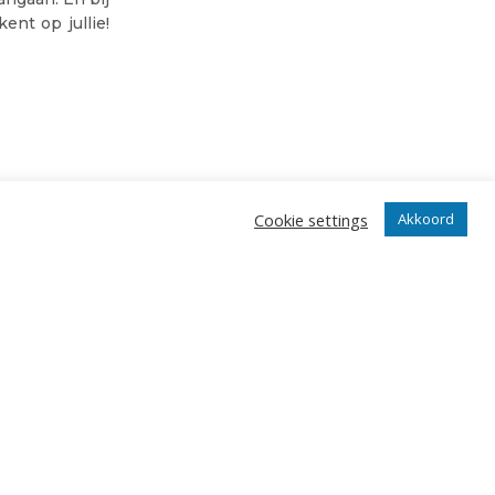
ent op jullie!
Cookie settings
Akkoord
angrijkste gebeurtenissen in onze club.