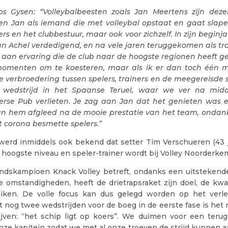
oos Gysen: “Volleybalbeesten zoals Jan Meertens zijn de
ken Jan als iemand die met volleybal opstaat en gaat slape
lers en het clubbestuur, maar ook voor zichzelf. In zijn beginja
an Achel verdedigend, en na vele jaren teruggekomen als tr
aan ervaring die de club naar de hoogste regionen heeft ges
momenten om te koesteren, maar als ik er dan toch één m
de verbroedering tussen spelers, trainers en de meegereisde
 wedstrijd in het Spaanse Teruel, waar we ver na mid
 Ierse Pub verlieten. Je zag aan Jan dat het genieten was 
van hem afgleed na de mooie prestatie van het team, ondan
 corona besmette spelers.”
werd inmiddels ook bekend dat setter Tim Verschueren (43 ja
 hoogste niveau en speler-trainer wordt bij Volley Noorderk
andskampioen Knack Volley betreft, ondanks een uitstekende 
e omstandigheden, heeft de drietrapsraket zijn doel, de kwar
iken. De volle focus kan dus gelegd worden op het verl
et nog twee wedstrijden voor de boeg in de eerste fase is het
jven: “het schip ligt op koers”. We duimen voor een terug
nze kapitein zodat we met al onze troeven de strijd kunnen a