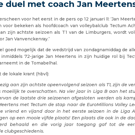
e duel met coach Jan Meerten
erscheen voor het eerst in de pers op 12 januari ll: ‘Jan Meer
en voor bekeken als hoofdcoach van volleybalclub Tectum Ach
 aan zijn achtste seizoen als T1 van de Limburgers, wordt vo
or Jan Vanvenckenray.’
el goed mogelijk dat de wedstrijd van zondagnamiddag de all
 inmiddels 72-jarige Jan Meertens in zijn huidige rol bij Te
rneemt in de Tomabelhal.
 de lokale krant (hbvl):
zig aan zijn achtste opeenvolgend seizoen als T1, zijn de ve
 moeilijk te overschatten. Na vier jaar in Liga B aan het st
rvan de laatste drie seizoenen afgesloten werden als kam
 Meertens met Tectum de stap naar de EuroMillions Volley L
te vriend en vijand door in het eerste seizoen in de Liga A
ggen op een mooie vijfde plaats! Een plaats die ook in de d
erd behaald en die vorig jaar toegang gaf tot de eer
de clubgeschiedenis.