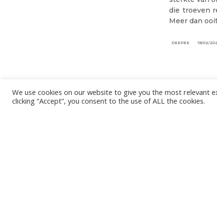
die troeven r
Meer dan ooit
DEEPEE
19/02/20
We use cookies on our website to give you the most relevant e
clicking “Accept”, you consent to the use of ALL the cookies.
Het is niet onze ambitie om je mailbox