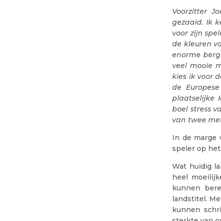
Voorzitter J
gezaaid. Ik 
voor zijn spe
de kleuren v
enorme berg 
veel mooie 
kies ik voor 
de Europese
plaatselijke
boel stress 
van twee met
In de marge 
speler op het
Wat huidig l
heel moeilijk
kunnen bere
landstitel. M
kunnen schri
sterkte van o