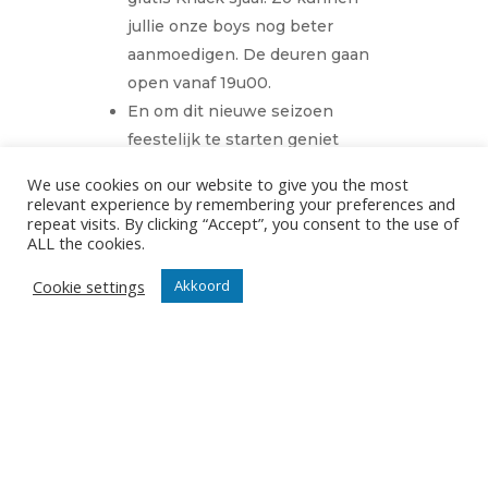
jullie onze boys nog beter
aanmoedigen. De deuren gaan
open vanaf 19u00.
En om dit nieuwe seizoen
feestelijk te starten geniet
je gedurende het happy hour
We use cookies on our website to give you the most
in de Foyer (van 19u00 tot
relevant experience by remembering your preferences and
repeat visits. By clicking “Accept”, you consent to the use of
20u00) van 1 drankje kopen = 1
ALL the cookies.
drankje gratis.
Cookie settings
Akkoord
Als dit geen twee goede
redenen zijn om tijdig richting
Tomabelhal af te zakken!
DEEPEE
21/10/2021