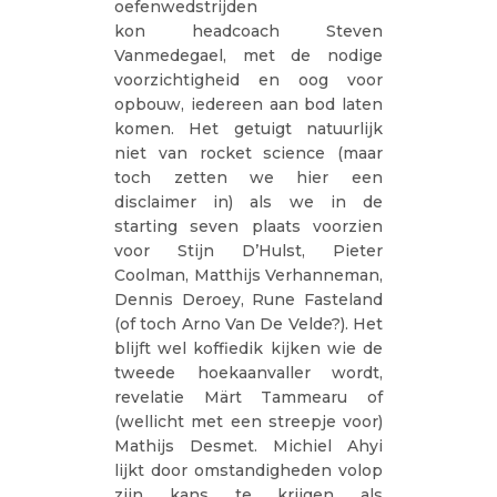
oefenwedstrijden
kon headcoach Steven
Vanmedegael, met de nodige
voorzichtigheid en oog voor
opbouw, iedereen aan bod laten
komen. Het getuigt natuurlijk
niet van rocket science (maar
toch zetten we hier een
disclaimer in) als we in de
starting seven plaats voorzien
voor Stijn D’Hulst, Pieter
Coolman, Matthijs Verhanneman,
Dennis Deroey, Rune Fasteland
(of toch Arno Van De Velde?). Het
blijft wel koffiedik kijken wie de
tweede hoekaanvaller wordt,
revelatie Märt Tammearu of
(wellicht met een streepje voor)
Mathijs Desmet. Michiel Ahyi
lijkt door omstandigheden volop
zijn kans te krijgen als