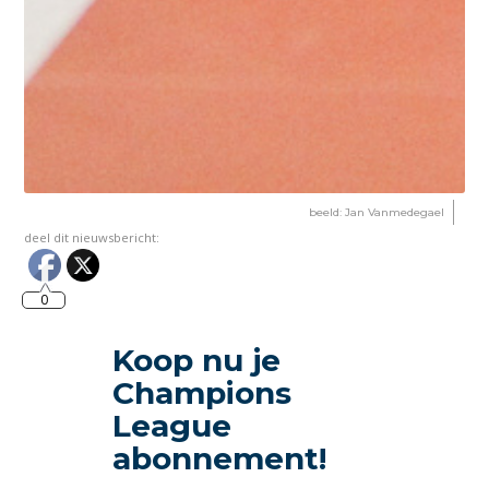
beeld: Jan Vanmedegael
deel dit nieuwsbericht:
0
Koop nu je
Champions
League
abonnement!