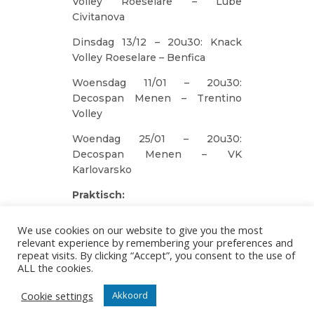
Volley Roeselare – Lube
Civitanova
Dinsdag 13/12 – 20u30: Knack
Volley Roeselare – Benfica
Woensdag 11/01 – 20u30:
Decospan Menen – Trentino
Volley
Woendag 25/01 – 20u30:
Decospan Menen – VK
Karlovarsko
Praktisch:
Abonnement voor de 6
We use cookies on our website to give you the most
wedstrijden: €80/abonnement
relevant experience by remembering your preferences and
repeat visits. By clicking “Accept”, you consent to the use of
Bestel je abonnement via deze
ALL the cookies.
link
Cookie settings
Akkoord
Belangrijk voor de Knack-
socio’s :