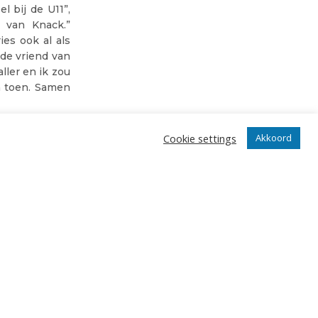
l bij de U11”,
n van Knack.”
es ook al als
 de vriend van
ller en ik zou
a toen. Samen
Cookie settings
Akkoord
ne die er iets
Roeselaarnaars