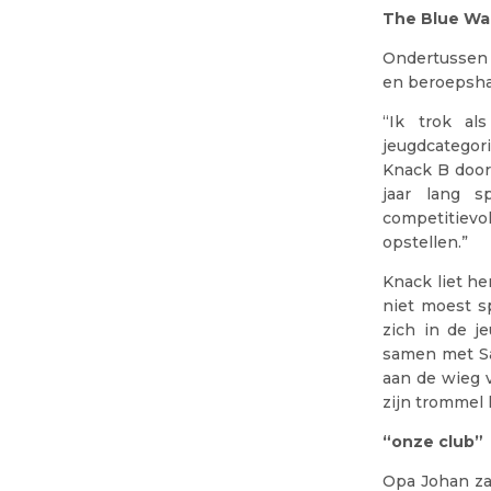
The Blue Wal
Ondertussen 
en beroepsha
“Ik trok al
jeugdcategori
Knack B door
jaar lang s
competitievo
opstellen.”
Knack liet he
niet moest s
zich in de j
samen met Sa
aan de wieg v
zijn trommel 
“onze club”
Opa Johan zag