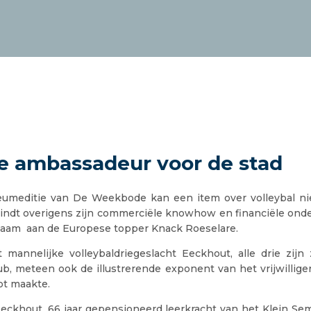
 ambassadeur voor de stad
leumeditie van De Weekbode kan een item over volleybal ni
bindt overigens zijn commerciële knowhow en financiële onde
aam aan de Europese topper Knack Roeselare.
 mannelijke volleybaldriegeslacht Eeckhout, alle drie zijn 
ub, meteen ook de illustrerende exponent van het vrijwillige
ot maakte.
eckhout, 66 jaar gepensioneerd leerkracht van het Klein Sem