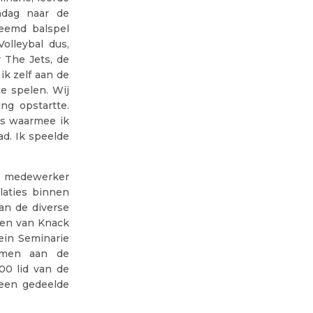
ndag naar de
reemd balspel
olleybal dus,
r The Jets, de
ik zelf aan de
te spelen. Wij
ng opstartte.
es waarmee ik
ad. Ik speelde
se medewerker
laties binnen
an de diverse
den van Knack
lein Seminarie
namen aan de
00 lid van de
 een gedeelde