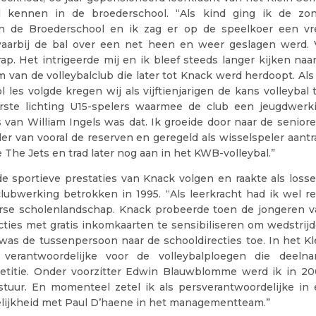
al kennen in de broederschool. “Als kind ging ik de zo
in de Broederschool en ik zag er op de speelkoer een v
arbij de bal over een net heen en weer geslagen werd. V
rap. Het intrigeerde mij en ik bleef steeds langer kijken naa
van de volleybalclub die later tot Knack werd herdoopt. Als 
 les volgde kregen wij als vijftienjarigen de kans volleybal 
ste lichting U15-spelers waarmee de club een jeugdwerki
 van William Ingels was dat. Ik groeide door naar de senior
ler van vooral de reserven en geregeld als wisselspeler aantr
de The Jets en trad later nog aan in het KWB-volleybal.”
de sportieve prestaties van Knack volgen en raakte als los
clubwerking betrokken in 1995. “Als leerkracht had ik wel re
rse scholenlandschap. Knack probeerde toen de jongeren v
acties met gratis inkomkaarten te sensibiliseren om wedstrij
 was de tussenpersoon naar de schooldirecties toe. In het K
 verantwoordelijke voor de volleybalploegen die deel
titie. Onder voorzitter Edwin Blauwblomme werd ik in 20
tuur. En momenteel zetel ik als persverantwoordelijke in
lijkheid met Paul D’haene in het managementteam.”