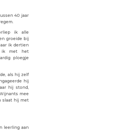
ussen 40 jaar
aregem.
liep ik alle
en groeide bij
ar ik dertien
e ik met het
ardig ploegje
, als hij zelf
ngageerde hij
ar hij stond,
 Wijnants mee
 slaat hij met
n leerling aan