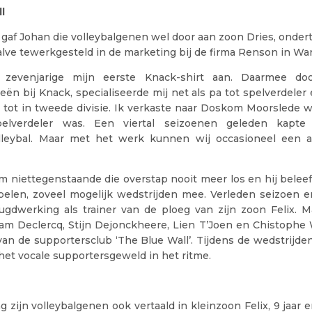
l
gaf Johan die volleybalgenen wel door aan zoon Dries, ondert
lve tewerkgesteld in de marketing bij de firma Renson in W
s zevenjarige mijn eerste Knack-shirt aan. Daarmee door
eën bij Knack, specialiseerde mij net als pa tot spelverdeler 
 tot in tweede divisie. Ik verkaste naar Doskom Moorslede wa
pelverdeler was. Een viertal seizoenen geleden kapt
lleybal. Maar met het werk kunnen wij occasioneel een a
m niettegenstaande die overstap nooit meer los en hij beleefde
pelen, zoveel mogelijk wedstrijden mee. Verleden seizoen e
eugdwerking als trainer van de ploeg van zijn zoon Felix. Ma
m Declercq, Stijn Dejonckheere, Lien T’Joen en Chistophe
an de supportersclub ‘The Blue Wall’. Tijdens de wedstrijden
het vocale supportersgeweld in het ritme.
 zijn volleybalgenen ook vertaald in kleinzoon Felix, 9 jaar e