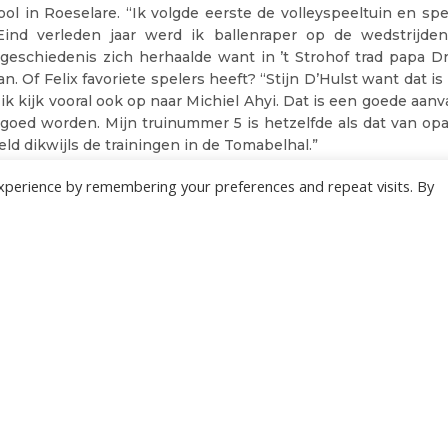
ol in Roeselare. “Ik volgde eerste de volleyspeeltuin en spee
“Eind verleden jaar werd ik ballenraper op de wedstrijde
eschiedenis zich herhaalde want in ’t Strohof trad papa Dri
an. Of Felix favoriete spelers heeft? “Stijn D’Hulst want dat is
ik kijk vooral ook op naar Michiel Ahyi. Dat is een goede aanva
 goed worden. Mijn truinummer 5 is hetzelfde als dat van op
eld dikwijls de trainingen in de Tomabelhal.”
 is dan wel voor opa Johan.
xperience by remembering your preferences and repeat visits. By
ijd mijn club club, zeg maar onze club geweest. En wee dege
 zegt. Ik ben overigens heel trots op mijn club. Te weinig 
ke knappe Roeselaarse ambassadeur wij hebben.”
 VAN WEST-VLAANDEREN - 30/09/2022)
05/11/2022