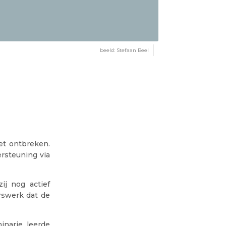
beeld: Stefaan Beel
et ontbreken.
rsteuning via
zij nog actief
rswerk dat de
inarie, leerde