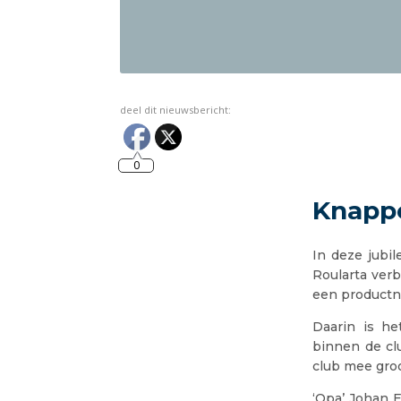
deel dit nieuwsbericht:
0
Knappe
In deze jubi
Roularta ver
een productn
Daarin is het
binnen de cl
club mee gro
‘Opa’ Johan E