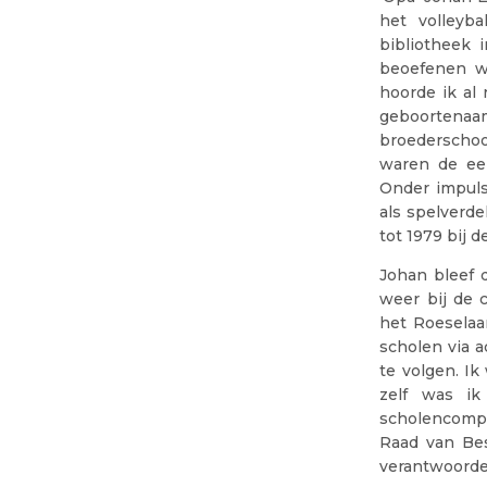
het volleyb
bibliotheek 
beoefenen wa
hoorde ik al 
geboortenaam 
broederschool
waren de eer
Onder impuls
als spelverde
tot 1979 bij 
Johan bleef 
weer bij de 
het Roeselaa
scholen via 
te volgen. Ik
zelf was ik
scholencompe
Raad van Bes
verantwoorde