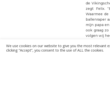
de Vikingscho
zegt Felix. 
Waarmee de g
ballenraper a
mijn papa en 
ook graag zo
volgen wij he
Het slotwoord
We use cookies on our website to give you the most relevant e
clicking “Accept”, you consent to the use of ALL the cookies.
“Knack is alt
verkeerd over
beseffen wel
RIK BEKAERT (KRANT