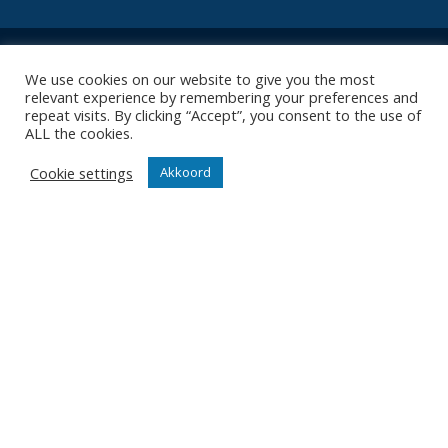
We use cookies on our website to give you the most
relevant experience by remembering your preferences and
repeat visits. By clicking “Accept”, you consent to the use of
Contact
ALL the cookies.
Diksmuidsesteenweg 396
8800 Roeselare
Cookie settings
Akkoord
office@knackvolley.be
Club
Nieuws
Team
Organisatie
Partner worden
Wedstrijden
Tickets