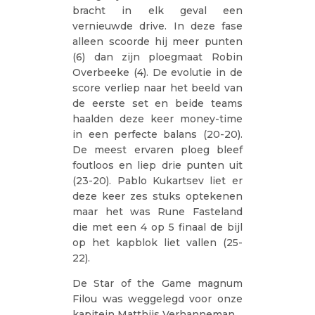
bracht in elk geval een
vernieuwde drive. In deze fase
alleen scoorde hij meer punten
(6) dan zijn ploegmaat Robin
Overbeeke (4). De evolutie in de
score verliep naar het beeld van
de eerste set en beide teams
haalden deze keer money-time
in een perfecte balans (20-20).
De meest ervaren ploeg bleef
foutloos en liep drie punten uit
(23-20). Pablo Kukartsev liet er
deze keer zes stuks optekenen
maar het was Rune Fasteland
die met een 4 op 5 finaal de bijl
op het kapblok liet vallen (25-
22).
De Star of the Game magnum
Filou was weggelegd voor onze
kapitein Matthijs Verhanneman.