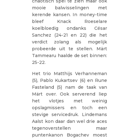
chaotisch spel te zien maar ook
mooie balwisselingen met
kerende kansen. In money-time
bleef Knack Roeselare
koelbloedig ondanks César
Sanchez (24-21 en 22) die het
verdict zolang als mogelijk
probeerde uit te stellen. Märt
Tammearu haalde de set binnen:
25-22.
Het trio Matthijs Verhanneman
(5), Pablo Kukartsev (6) en Rune
Fasteland (5) nam de taak van
Märt over. Ook serverend liep
het vlotjes met weinig
opslagmissers en toch een
stevige servicedruk. Lindemans
Aalst kon daar dan wel drie aces
tegenoverstellen maar
puntenkanon Bogachev moest