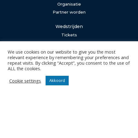
Organisatie
Partner worden
Wedstrijden
Tickets
Abonnementen
We use cookies on our website to give you the most
relevant experience by remembering your preferences and
Algemeen
repeat visits. By clicking “Accept”, you consent to the use of
Contact
ALL the cookies.
Events
Cookie settings
Akkoord
Privacy Policy
Klantenservice webshop
Algemene voorwaarden
Verzenden en retourneren
Disclaimer