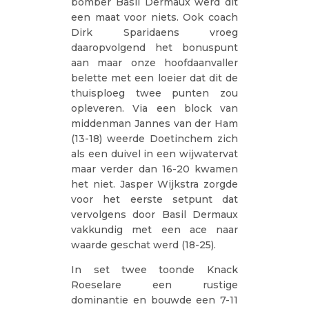
bomber Basil Dermaux werd dit
een maat voor niets. Ook coach
Dirk Sparidaens vroeg
daaropvolgend het bonuspunt
aan maar onze hoofdaanvaller
belette met een loeier dat dit de
thuisploeg twee punten zou
opleveren. Via een block van
middenman Jannes van der Ham
(13-18) weerde Doetinchem zich
als een duivel in een wijwatervat
maar verder dan 16-20 kwamen
het niet. Jasper Wijkstra zorgde
voor het eerste setpunt dat
vervolgens door Basil Dermaux
vakkundig met een ace naar
waarde geschat werd (18-25).
In set twee toonde Knack
Roeselare een rustige
dominantie en bouwde een 7-11