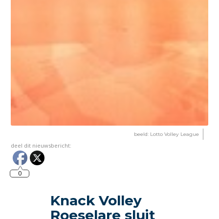
beeld: Lotto Volley League
deel dit nieuwsbericht:
0
Knack Volley
Roeselare sluit