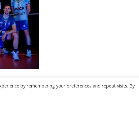
xperience by remembering your preferences and repeat visits. By
ONZE NIEUWSBRIEF
 te overladen met nutteloze mails maar om je op de hoogte te houden van de bel