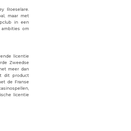
y Roeselare.
bal, maar met
pclub in een
e ambities om
ende licentie
erde Zweedse
 met meer dan
 dit product
met de Franse
sinospellen,
sche licentie