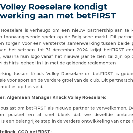
Volley Roeselare kondigt
werking aan met betFIRST
 Roeselare is verheugd om een nieuw partnership aan te
n toonaangevende speler op de Belgische markt. Dit partne
n zorgen voor een versterkte samenwerking tussen beide pa
 van het seizoen, tot 31 december 2024, krijgt betFIRST e
, waarna hun logo vanaf het nieuwe jaar te zien zal zijn op
ijdshirts, geheel in lijn met de geldende reglementen.
king tussen Knack Volley Roeselare en betFIRST is geba
ie voor sport en de verdere groei van de club. Dit partnersc
ambities op het veld.
er, Algemeen Manager Knack Volley Roeselare:
housiast om betFIRST als nieuwe partner te verwelkomen. 
eer positief en al snel bleek dat we dezelfde ambitie
is een belangrijke stap in de verdere ontwikkeling van onze c
telinck, CCO betFIRST: