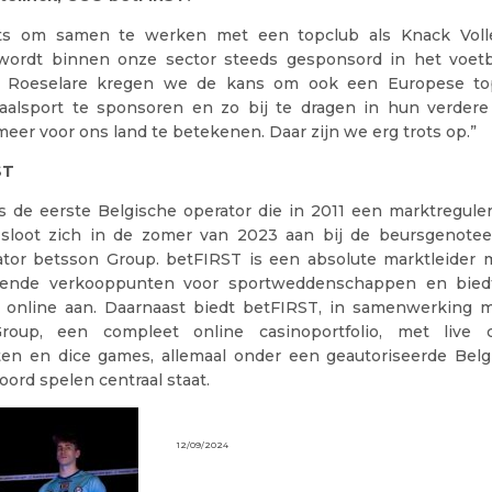
ots om samen te werken met een topclub als Knack Volle
 wordt binnen onze sector steeds gesponsord in het voet
y Roeselare kregen we de kans om ook een Europese to
zaalsport te sponsoren en zo bij te dragen in hun verder
meer voor ons land te betekenen. Daar zijn we erg trots op.”
ST
 de eerste Belgische operator die in 2011 een marktreguler
 sloot zich in de zomer van 2023 aan bij de beursgenote
tor betsson Group. betFIRST is een absolute marktleider
llende verkooppunten voor sportweddenschappen en biedt
k online aan. Daarnaast biedt betFIRST, in samenwerking 
roup, een compleet online casinoportfolio, met live ca
en en dice games, allemaal onder een geautoriseerde Belgi
ord spelen centraal staat.
12/09/2024