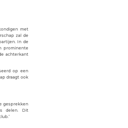
 kondigen met
rschap zal de
rtijen. In de
en prominente
 de achterkant
seerd op een
hap draagt ook
De gesprekken
s delen. Dit
lub.’