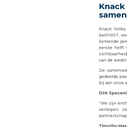
Knack 
samen
Knack Volley
betFIRST, ee
komende jare
eerste helft
zichtbaarheid
van de wedstr
De samenwer
gedeelde pass
bij aan onze 
Dirk Speceni
“We zijn ent
verliepen z
partnerschap 
Timothy Mas