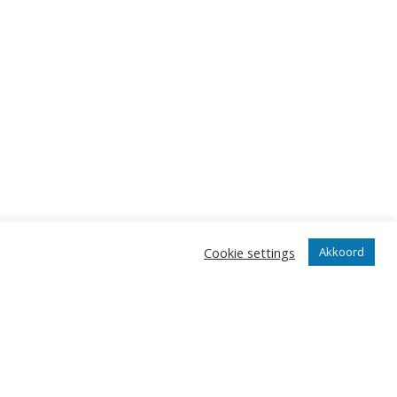
Cookie settings
Akkoord
angrijkste gebeurtenissen in onze club.