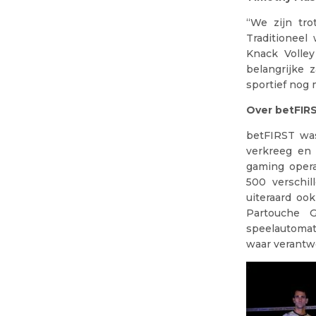
“We zijn tr
Traditioneel
Knack Volle
belangrijke 
sportief nog 
Over betFIR
betFIRST was
verkreeg en
gaming opera
500 verschi
uiteraard oo
Partouche G
speelautomat
waar verantwo