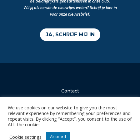
de belangrijkste gebeurtenissen in onze club.
Wil jij als eerste de nieuwtjes weten? Schrijf je hier in
voor onze nieuwsbrief.
JA, SCHRIJF MIJ IN
Contact
Diksmuidsesteenweg 396
8800 Roeselare
We use cookies on our website to give you the most
relevant experience by remembering your preferences and
office@knackvolley.be
repeat visits. By clicking “Accept”, you consent to the use of
ALL the cookies.
Club
Cookie settings
Akkoord