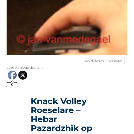
beeld: Jan Vanmedegael
deel dit nieuwsbericht:
0
Knack Volley
Roeselare –
Hebar
Pazardzhik op