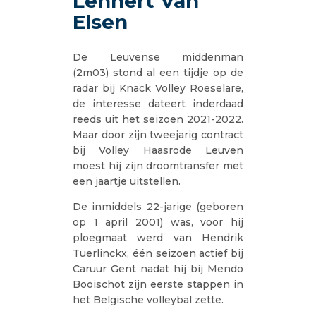
Lennert Van
Elsen
De Leuvense middenman
(2m03) stond al een tijdje op de
radar bij Knack Volley Roeselare,
de interesse dateert inderdaad
reeds uit het seizoen 2021-2022.
Maar door zijn tweejarig contract
bij Volley Haasrode Leuven
moest hij zijn droomtransfer met
een jaartje uitstellen.
De inmiddels 22-jarige (geboren
op 1 april 2001) was, voor hij
ploegmaat werd van Hendrik
Tuerlinckx, één seizoen actief bij
Caruur Gent nadat hij bij Mendo
Booischot zijn eerste stappen in
het Belgische volleybal zette.