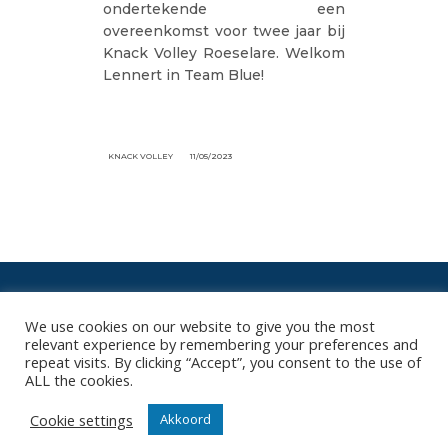
ondertekende een
overeenkomst voor twee jaar bij
Knack Volley Roeselare. Welkom
Lennert in Team Blue!
KNACK VOLLEY
11/05/2023
We use cookies on our website to give you the most
relevant experience by remembering your preferences and
ONZE NIEUWSBRIEF
repeat visits. By clicking “Accept”, you consent to the use of
ALL the cookies.
Het is niet onze ambitie om je mailbox te overladen met
nutteloze mails maar om je op de hoogte te houden van
Cookie settings
Akkoord
de belangrijkste gebeurtenissen in onze club.
Wil jij als eerste de nieuwtjes weten? Schrijf je hier in