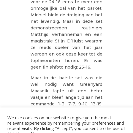
voor de 24-16 eens te meer een
onmogelijke bal van het parket,
Michiel hield de dreiging aan het
net levendig. Maar in deze set
demonstreerden routiniers
Matthijs Verhanneman en een
magistrale Stijn D’Hulst waarom
ze reeds speler van het jaar
werden en ook deze keer tot de
topfavorieten horen. Er was
geen finishfoto nodig: 25-16.
Maar in de laatste set was die
wel nodig want Greenyard
Maaseik tapte uit een beter
vaatje en bleef lange tijd aan het
commando: 1-3, 7-7, 9-10, 13-15,
16-18. Smetje schudde op een
cruciaal moment (20-20) een ace
We use cookies on our website to give you the most
relevant experience by remembering your preferences and
uit zijn sterke schouder (21-20)
repeat visits. By clicking “Accept”, you consent to the use of
en een blok van Rune Fasteland