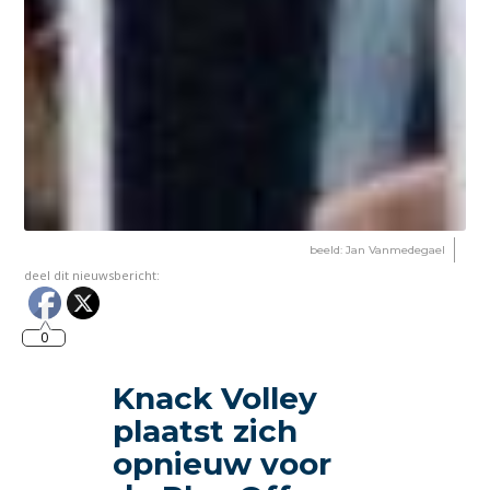
beeld: Jan Vanmedegael
deel dit nieuwsbericht:
0
Knack Volley
plaatst zich
opnieuw voor