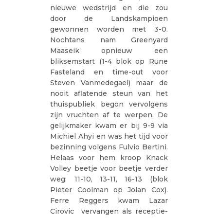
nieuwe wedstrijd en die zou
door de Landskampioen
gewonnen worden met 3-0.
Nochtans nam Greenyard
Maaseik opnieuw een
bliksemstart (1-4 blok op Rune
Fasteland en time-out voor
Steven Vanmedegael) maar de
nooit aflatende steun van het
thuispubliek begon vervolgens
zijn vruchten af te werpen. De
gelijkmaker kwam er bij 9-9 via
Michiel Ahyi en was het tijd voor
bezinning volgens Fulvio Bertini.
Helaas voor hem kroop Knack
Volley beetje voor beetje verder
weg: 11-10, 13-11, 16-13 (blok
Pieter Coolman op Jolan Cox).
Ferre Reggers kwam Lazar
Cirovic vervangen als receptie-