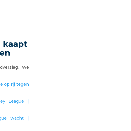
n kaapt
ven
jdverslag. We
e op rij tegen
ley League |
ague wacht |