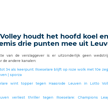
Volley houdt het hoofd koel e
remis drie punten mee uit Leu
e van de verslaggever is er uitzonderlijk geen wedstri
r de andere kanalen:
ot 34 als keerpunt: Roeselare blijft op roze wolk met 10e zeg
ven | sporza
elare wint topper tegen Haasrode Leuven in Lotto Vol
uven verliest thriller tegen Roeselare: Champions Le