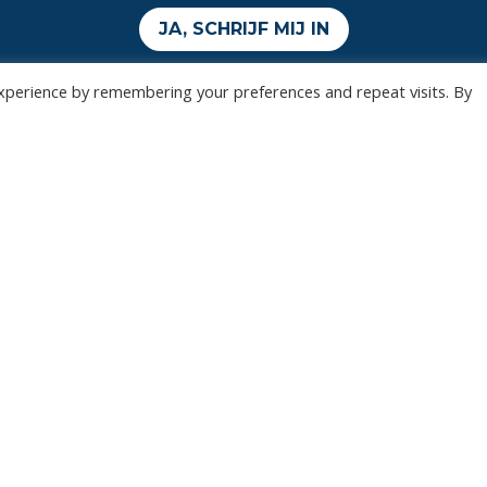
JA, SCHRIJF MIJ IN
xperience by remembering your preferences and repeat visits. By
Wedstrijden
Algemee
Tickets
Contact
Abonnementen
Events
Privacy Policy
n