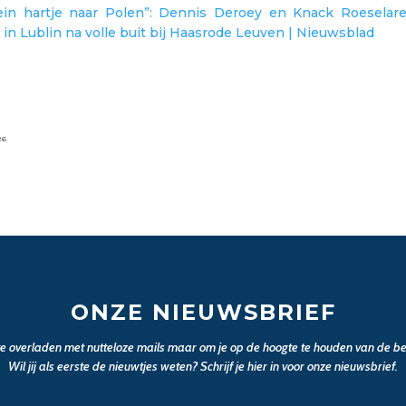
ein hartje naar Polen”: Dennis Deroey en Knack Roesela
n Lublin na volle buit bij Haasrode Leuven | Nieuwsblad
26
ONZE NIEUWSBRIEF
 te overladen met nutteloze mails maar om je op de hoogte te houden van de bel
Wil jij als eerste de nieuwtjes weten? Schrijf je hier in voor onze nieuwsbrief.