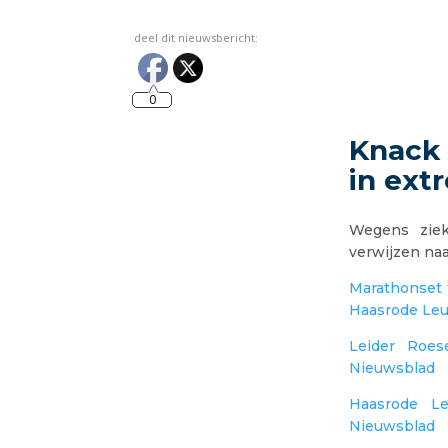
deel dit nieuwsbericht:
0
Knack 
in ext
Wegens ziekt
verwijzen naa
Marathonset t
Haasrode Leu
Leider Roes
Nieuwsblad
Haasrode Le
Nieuwsblad