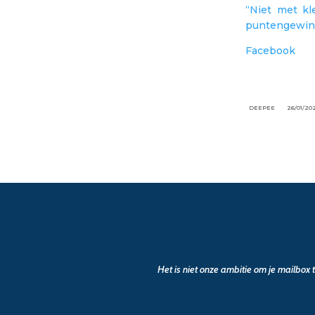
“Niet met kl
puntengewin i
Facebook
DEEPEE
26/01/20
Het is niet onze ambitie om je mailbox