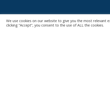
We use cookies on our website to give you the most relevant e
clicking “Accept”, you consent to the use of ALL the cookies.
Contact
Club
Nieuws
Diksmuidsesteenweg 396
8800 Roeselare
Team
Organisatie
office@knackvolley.be
Partner worde