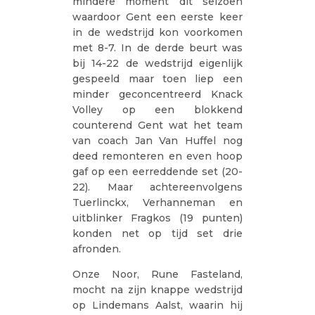
mindere moment dit seizoen
waardoor Gent een eerste keer
in de wedstrijd kon voorkomen
met 8-7. In de derde beurt was
bij 14-22 de wedstrijd eigenlijk
gespeeld maar toen liep een
minder geconcentreerd Knack
Volley op een blokkend
counterend Gent wat het team
van coach Jan Van Huffel nog
deed remonteren en even hoop
gaf op een eerreddende set (20-
22). Maar achtereenvolgens
Tuerlinckx, Verhanneman en
uitblinker Fragkos (19 punten)
konden net op tijd set drie
afronden.
Onze Noor, Rune Fasteland,
mocht na zijn knappe wedstrijd
op Lindemans Aalst, waarin hij