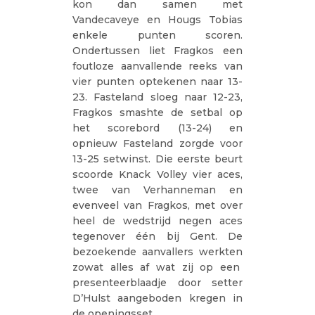
kon dan samen met
Vandecaveye en Hougs Tobias
enkele punten scoren.
Ondertussen liet Fragkos een
foutloze aanvallende reeks van
vier punten optekenen naar 13-
23. Fasteland sloeg naar 12-23,
Fragkos smashte de setbal op
het scorebord (13-24) en
opnieuw Fasteland zorgde voor
13-25 setwinst. Die eerste beurt
scoorde Knack Volley vier aces,
twee van Verhanneman en
evenveel van Fragkos, met over
heel de wedstrijd negen aces
tegenover één bij Gent. De
bezoekende aanvallers werkten
zowat alles af wat zij op een
presenteerblaadje door setter
D’Hulst aangeboden kregen in
de openingsset.