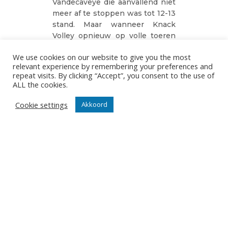
Vandecaveye die aanvallend niet
meer af te stoppen was tot 12-13
stand. Maar wanneer Knack
Volley opnieuw op volle toeren
draaide waren de Roeselaarrse
We use cookies on our website to give you the most
aanvallers niet meer af te
relevant experience by remembering your preferences and
stoppen tot de 14-20 op het
repeat visits. By clicking “Accept”, you consent to the use of
bord stond. Die achterstand kon
ALL the cookies.
Caruur Gent niet meer herleiden.
Jente De Vries counterde met
Cookie settings
Akkoord
een blok op Andreas Fragkos de
19-23 op het bord maar Fragkos
zorgde voor de setbal die
Hendrik Tuerlinckx verzilverde
naar 20-25.
De derde set is vlug verteld.
Knack Volley sloeg zich van 4-5
via 6-12 naar 9-19. Maar vergat
dan op hetzelfde elan door te
gaan. Roeselare speelde