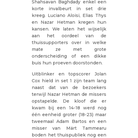
Shahsavan Baghdady enkel een
korte invalbeurt in set drie
kreeg. Luciano Aloisi, Elias Thys
en Nazar Hetman kregen hun
kansen. We laten het wijselijk
aan het oordeel van de
thuissupporters over in welke
mate ze met grote
onderscheiding of een dikke
buis hun proeven doorstonden.
Uitblinker en topscorer Jolan
Cox hield in set 1 zijn team lang
naast dat van de bezoekers
terwijl Nazar Hetman de missers
opstapelde. De kloof die er
kwam bij een 14-18 werd nog
één eenheid groter (18-23) maar
tweemaal Adam Bartos en een
misser van Märt Tammearu
boden het thuispubliek nog een