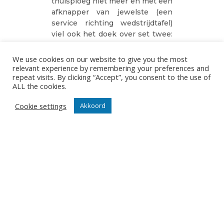
thuisploeg niet meer en met een
afknapper van jewelste (een
service richting wedstrijdtafel)
viel ook het doek over set twee:
17-25.
We use cookies on our website to give you the most
De tijdelijke inbreng van Ferre
relevant experience by remembering your preferences and
Reggers en Renet Vanker bij
repeat visits. By clicking “Accept”, you consent to the use of
een 9-10 tussenstand in set 3
ALL the cookies.
gaven Greenyard Maaseik een
Cookie settings
Akkoord
boost (14-12) maar ze mochten
bij 15-13 terug naar de
huppelhoek en prompt nam een
autoritaire leider het commando
opnieuw over. Greenyard
Maaseik parkeerde zijn score op
parkeerplaats nummer 15 terwijl
Knack Volley zijn pletwals
dirigeerde richting cijfertje
twintig. En daarbij werden alle
mogelijke gereerdschappen