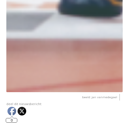
beeld: jan vanmedegael
deel dit nieuwsbericht:
0