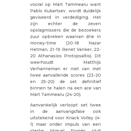
vooral op Märt Tammearu want
Pablo Kukartsev wordt duidelijk
geviseerd in verdediging. Het
zijn echter de zeven
opslagmissers die de bezoekers
zuur opbreken waarvan drie in
money-time (20-18 Nazar
Hetman, 21-19 Renet Vanker, 22-
20 Athanasios Protopsaltis). Dit
weerhoudt Matthijs
Verhanneman er niet van met
twee aanvallende scores (23-20
en 25-20) de set definitief
binnen te halen na een ace van
Märt Tammearu (24-20).
Aanvankelijk verloopt set twee
in de aanvangsfase ook
uitstekend voor Knack Volley (4-
1) maar onder impuls van een
sterke Miquel Fornès sluit