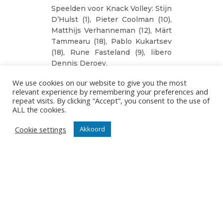
Speelden voor Knack Volley: Stijn
D’Hulst (1), Pieter Coolman (10),
Matthijs Verhanneman (12), Märt
Tammearu (18), Pablo Kukartsev
(18), Rune Fasteland (9), libero
Dennis Deroey.
Kwamen in: Michiel Ahyi, Seppe
We use cookies on our website to give you the most
relevant experience by remembering your preferences and
Rotty en Sander Depovere.
repeat visits. By clicking “Accept”, you consent to the use of
ALL the cookies.
Speelden voor Greenyard
Maaseik: Ferre Reggers (16),
Cookie settings
Akkoord
Adam Bartos (15), Renet Vanker,
Elias Thys (5), Miquel Fornès (12),
Athanasios Protopsaltis (10),
libero Steven Ottevanger.
Kwamen in: Nazar Hetman (1),
Luciano Aloisi (1), Jolan Cox (1).
Indien we de vierde set, een
duidelijk accident de parcours,