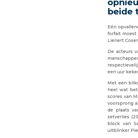
opnie
beide
Eén opvallen
forfait moes
Lienert Cose
De acteurs v
manschappen 
respectieveli
een uur keken
Met een bliks
heel wat bet
scores van M
voorsprong a
de plaats v
setverlies (
block van S
uitblinker Pi