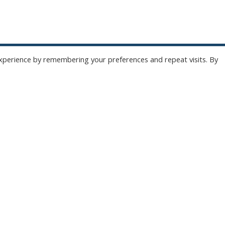
xperience by remembering your preferences and repeat visits. By
ONZE NIEUWSBRIEF
 te overladen met nutteloze mails maar om je op de hoogte te houden van de bel
Wil jij als eerste de nieuwtjes weten? Schrijf je hier in voor onze nieuwsbrief.
JA, SCHRIJF MIJ IN