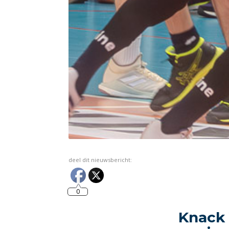
deel dit nieuwsbericht:
0
Knack 