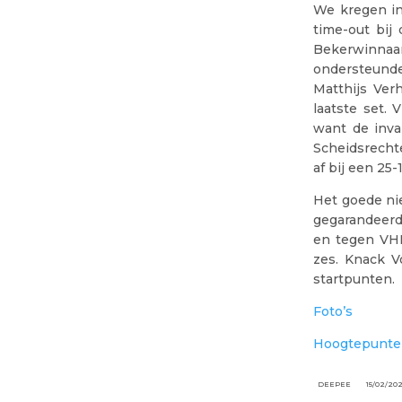
We kregen in 
time-out bij
Bekerwinnaar
ondersteunde
Matthijs Ver
laatste set.
want de inva
Scheidsrechte
af bij een 25-
Het goede ni
gegarandeerde
en tegen VHL,
zes. Knack V
startpunten.
Foto’s
Hoogtepunt
DEEPEE
15/02/20