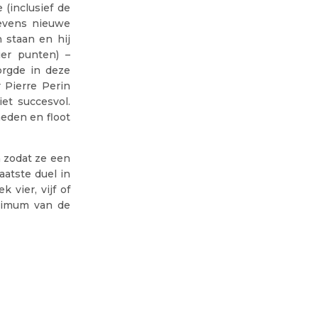
 (inclusief de
tevens nieuwe
 staan en hij
ier punten) –
orgde in deze
 Pierre Perin
et succesvol.
heden en floot
 zodat ze een
aatste duel in
 vier, vijf of
aximum van de