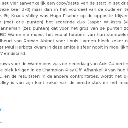
set vier aanvankelijk een copy/paste van de start in set drie
 deze keer 3-0) maar dan in het voordeel van de oude en 
. Bij Knack Volley was Hugo Fischer op de opposite blijven
 (met drie punten) het scorende duo Jasper Wijkstra (v
hanneman (zes punten) dat voor het gros van de punten z
 VBC Waremme moest het vooral hebben van hun sterspeler
lbeurt van Roman Abinet voor Louis Laenen bleek zeker ni
r Paul Herbots kwam in deze amicale sfeer nooit in moeilijk
17 eindstand.
euws voor de Warémiens was de nederlaag van Axis Guibertin
 plek krijgen in de Champion Play Off. Afhankelijk van hun l
 en de resultaten in de andere confrontaties, wordt het plek
olley is van zijn kant zeker van de eerste stek en het m
en
24