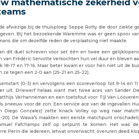
uw mathematische zekerheid v
 teams
de afwezige bij de thuisploeg: Seppe Rotty die door ziekte g
t geven. Bij het bezoekende Waremme was er geen spoor van
mans die om dezelfde reden de verplaatsing niet maakte.
an dit duel schreven voor set één en twee een gelijklopend
van Frédéric Servotte verkochten hun vel duur en bleven a
jk 18-17 en 17-16. Maar beter kwam er voor hen niet uit de b
 ze tegen een 2-0 aan (25-21 en 25-22).
emstart (0-3) en vervolgens een scoreverloop tot 9-14 en 11
er uit. Driewerf helaas want met twee aces van Sander D
atthijs Verhanneman en een toetsfout voor Tijl Van Loovere
ls sneeuw voor de zon. Een service ace van de ingevallen Hug
an Diego Gonzalez) zette Knack Volley op weg naar match
23-20). De Wawa’s maakten een eerste matchpunt onschadeli
amuel Fafchamps zelf op setpunt te komen. Het was d
erre Perin die iedereen, ietwat onverwacht, overuren deed klo