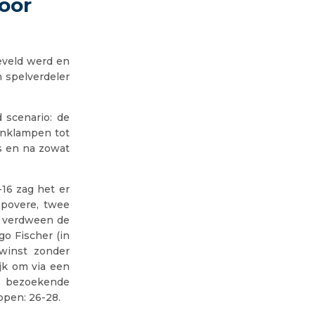
oor
eveld werd en
 spelverdeler
 scenario: de
anklampen tot
us en na zowat
-16 zag het er
epovere, twee
n verdween de
o Fischer (in
winst zonder
jk om via een
e bezoekende
ppen: 26-28.