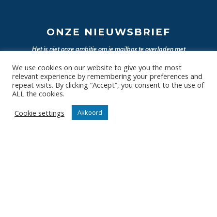
ONZE NIEUWSBRIEF
Het is niet onze ambitie om je mailbox te overladen met
nutteloze mails maar om je op de hoogte te houden van
We use cookies on our website to give you the most
de belangrijkste gebeurtenissen in onze club.
relevant experience by remembering your preferences and
Wil jij als eerste de nieuwtjes weten? Schrijf je hier in
repeat visits. By clicking “Accept”, you consent to the use of
voor onze nieuwsbrief.
ALL the cookies.
Cookie settings
Akkoord
JA, SCHRIJF MIJ IN
Contact