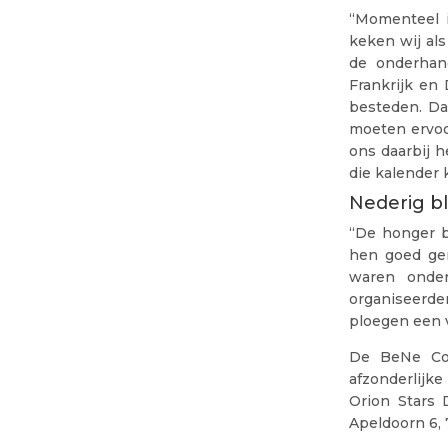
“Momenteel i
keken wij als 
de onderhand
Frankrijk en
besteden. Da
moeten ervoo
ons daarbij h
die kalender 
Nederig bl
“De honger b
hen goed gen
waren onde
organiseerde
ploegen een 
De BeNe Con
afzonderlijke
Orion Stars 
Apeldoorn 6, 