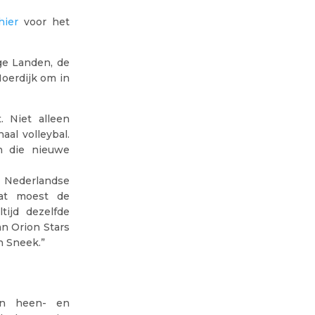
hier
voor het
ge Landen, de
oerdijk om in
. Niet alleen
aal volleybal.
an die nieuwe
 Nederlandse
Dat moest de
tijd dezelfde
n Orion Stars
n Sneek.”
in heen- en