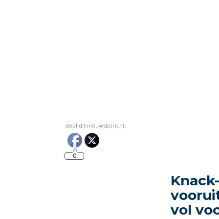
deel dit nieuwsbericht:
0
Knack-
voorui
vol vo