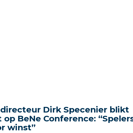
directeur Dirk Specenier blikt
t op BeNe Conference: “Speler
or winst”