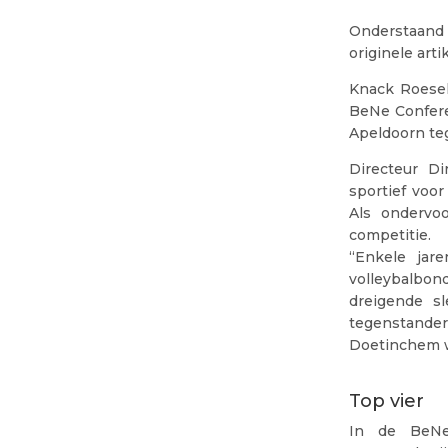
Onderstaand 
originele artik
Knack Roesel
BeNe Confere
Apeldoorn te
Directeur Di
sportief voor
Als ondervoo
competitie.
“Enkele jar
volleybalbo
dreigende sl
tegenstander
Doetinchem w
Top vier
In de BeNe