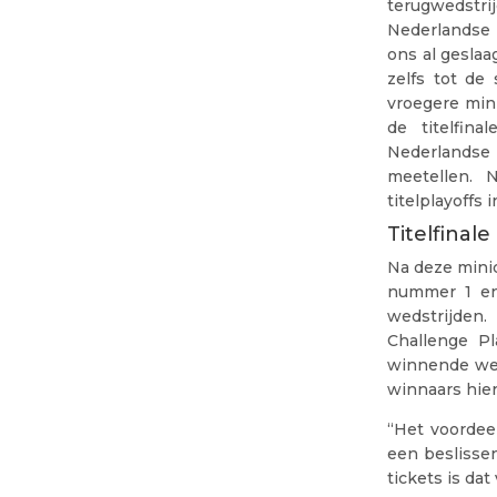
terugwedstri
Nederlandse 
ons al gesla
zelfs tot de
vroegere mini
de titelfin
Nederlandse 
meetellen. 
titelplayoffs 
Titelfinale
Na deze mini
nummer 1 en 
wedstrijden
Challenge Pl
winnende wed
winnaars hier
“Het voordeel
een beslisse
tickets is dat