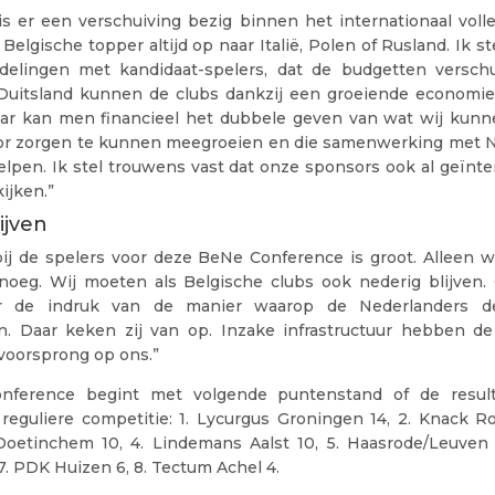
s er een verschuiving bezig binnen het internationaal volle
Belgische topper altijd op naar Italië, Polen of Rusland. Ik st
elingen met kandidaat-spelers, dat de budgetten versch
 Duitsland kunnen de clubs dankzij een groeiende economi
ar kan men financieel het dubbele geven van wat wij kunn
r zorgen te kunnen meegroeien en die samenwerking met 
elpen. Ik stel trouwens vast dat onze sponsors ook al geïnt
kijken.”
ijven
ij de spelers voor deze BeNe Conference is groot. Alleen w
oeg. Wij moeten als Belgische clubs ook nederig blijven.
r de indruk van de manier waarop de Nederlanders 
n. Daar keken zij van op. Inzake infrastructuur hebben d
voorsprong op ons.”
ference begint met volgende puntenstand of de resul
 reguliere competitie: 1. Lycurgus Groningen 14, 2. Knack Ro
Doetinchem 10, 4. Lindemans Aalst 10, 5. Haasrode/Leuven 
7. PDK Huizen 6, 8. Tectum Achel 4.