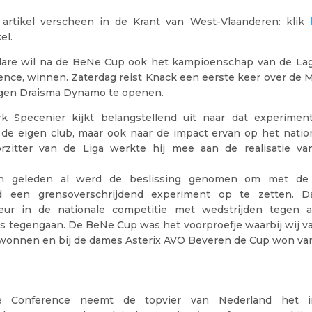
artikel verscheen in de Krant van West-Vlaanderen: klik
el.
are wil na de BeNe Cup ook het kampioenschap van de La
nce, winnen. Zaterdag reist Knack een eerste keer over de M
gen Draisma Dynamo te openen.
rk Specenier kijkt belangstellend uit naar dat experiment
 de eigen club, maar ook naar de impact ervan op het nation
rzitter van de Liga werkte hij mee aan de realisatie v
en geleden al werd de beslissing genomen om met de
nd een grensoverschrijdend experiment op te zetten. 
eur in de nationale competitie met wedstrijden tegen al
s tegengaan. De BeNe Cup was het voorproefje waarbij wij va
onnen en bij de dames Asterix AVO Beveren de Cup won va
 Conference neemt de topvier van Nederland het 