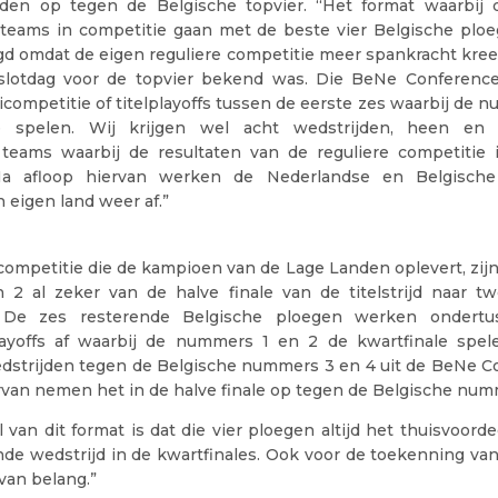
jden op tegen de Belgische topvier. “Het format waarbij 
teams in competitie gaan met de beste vier Belgische plo
agd omdat de eigen reguliere competitie meer spankracht kree
 slotdag voor de topvier bekend was. Die BeNe Conferenc
competitie of titelplayoffs tussen de eerste zes waarbij de 
ale spelen. Wij krijgen wel acht wedstrijden, heen en 
teams waarbij de resultaten van de reguliere competitie 
Na afloop hiervan werken de Nederlandse en Belgisch
in eigen land weer af.”
competitie die de kampioen van de Lage Landen oplevert, zijn
2 al zeker van de halve finale van de titelstrijd naar 
. De zes resterende Belgische ploegen werken ondert
ayoffs af waarbij de nummers 1 en 2 de kwartfinale spe
strijden tegen de Belgische nummers 3 en 4 uit de BeNe C
van nemen het in de halve finale op tegen de Belgische numm
 van dit format is dat die vier ploegen altijd het thuisvoord
nde wedstrijd in de kwartfinales. Ook voor de toekenning va
 van belang.”