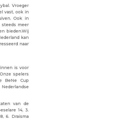
ybal. Vroeger
el vast, ook in
uiven. Ook in
e steeds meer
en bieden.Wij
Nederland kan
eresseerd naar
innen is voor
 Onze spelers
de BeNe Cup
e Nederlandse
taten van de
eselare 14, 3.
8, 6. Draisma