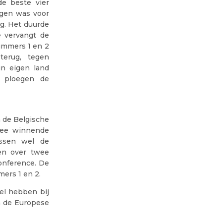
de beste vier
egen was voor
g. Het duurde
e vervangt de
nummers 1 en 2
terug, tegen
in eigen land
e ploegen de
 de Belgische
twee winnende
ussen wel de
len over twee
onference. De
ers 1 en 2.
eel hebben bij
n de Europese