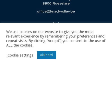
8800 Roeselare
office@knackvolley.be
Club
Nieuws
We use cookies on our website to give you the most
relevant experience by remembering your preferences and
Team
repeat visits. By clicking “Accept”, you consent to the use of
Organisatie
ALL the cookies.
Partner worden
Cookie settings
Akkoord
Wedstrijden
Tickets
Abonnementen
Algemeen
Contact
Events
Privacy Policy