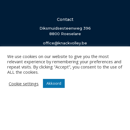
Contact
Diksmuidsesteenweg 396
8800 Roeselare
office@knackvolley.be
We use cookies on our website to give you the most
Club
relevant experience by remembering your preferences and
Nieuws
repeat visits. By clicking “Accept”, you consent to the use of
ALL the cookies.
Team
Organisatie
Cookie settings
Akkoord
Partner worden
Wedstrijden
Tickets
Abonnementen