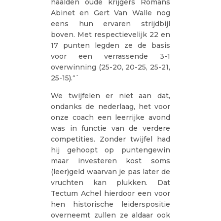
haalden oude krijgers Romans
Abinet en Gert Van Walle nog
eens hun ervaren strijdbijl
boven. Met respectievelijk 22 en
17 punten legden ze de basis
voor een verrassende 3-1
overwinning (25-20, 20-25, 25-21,
25-15).“`
We twijfelen er niet aan dat,
ondanks de nederlaag, het voor
onze coach een leerrijke avond
was in functie van de verdere
competities. Zonder twijfel had
hij gehoopt op puntengewin
maar investeren kost soms
(leer)geld waarvan je pas later de
vruchten kan plukken. Dat
Tectum Achel hierdoor een voor
hen historische leiderspositie
overneemt zullen ze aldaar ook