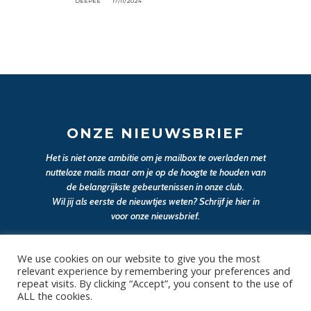
DEEPEE
17/11/2024
ONZE NIEUWSBRIEF
Het is niet onze ambitie om je mailbox te overladen met
nutteloze mails maar om je op de hoogte te houden van
de belangrijkste gebeurtenissen in onze club.
Wil jij als eerste de nieuwtjes weten? Schrijf je hier in
voor onze nieuwsbrief.
We use cookies on our website to give you the most
JA, SCHRIJF MIJ IN
relevant experience by remembering your preferences and
repeat visits. By clicking “Accept”, you consent to the use of
ALL the cookies.