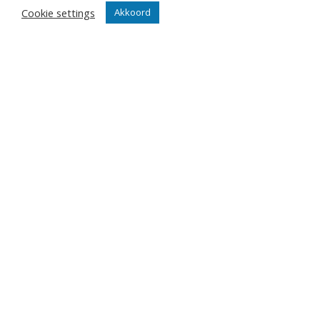
Cookie settings
Akkoord
Contact
Diksmuidsesteenweg 396
8800 Roeselare
office@knackvolley.be
Club
Nieuws
Team
Organisatie
Partner worden
Wedstrijden
Tickets
Abonnementen