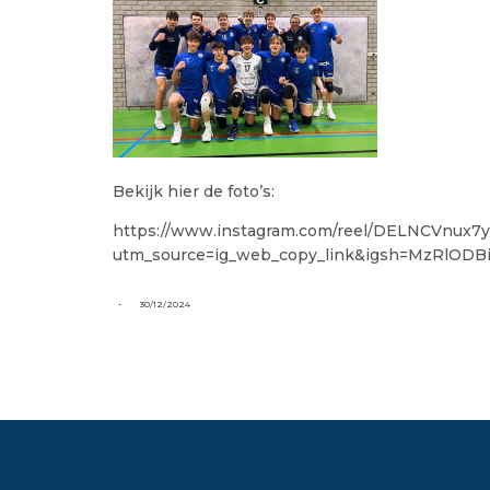
Bekijk hier de foto’s:
https://www.instagram.com/reel/DELNCVnux7y
utm_source=ig_web_copy_link&igsh=MzRlOD
-
30/12/2024