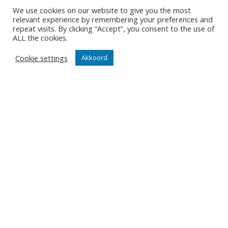
We use cookies on our website to give you the most
Contact
relevant experience by remembering your preferences and
repeat visits. By clicking “Accept”, you consent to the use of
Diksmuidsesteenweg 396
ALL the cookies.
8800 Roeselare
office@knackvolley.be
Cookie settings
Akkoord
Club
Nieuws
Team
Organisatie
Partner worden
Wedstrijden
Tickets
Abonnementen
Algemeen
Contact